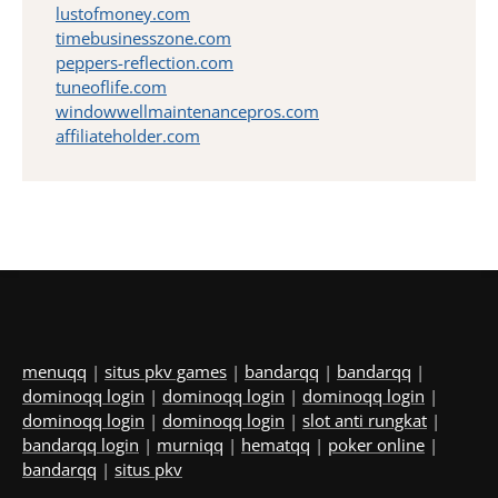
lustofmoney.com
timebusinesszone.com
peppers-reflection.com
tuneoflife.com
windowwellmaintenancepros.com
affiliateholder.com
menuqq
|
situs pkv games
|
bandarqq
|
bandarqq
|
dominoqq login
|
dominoqq login
|
dominoqq login
|
dominoqq login
|
dominoqq login
|
slot anti rungkat
|
bandarqq login
|
murniqq
|
hematqq
|
poker online
|
bandarqq
|
situs pkv