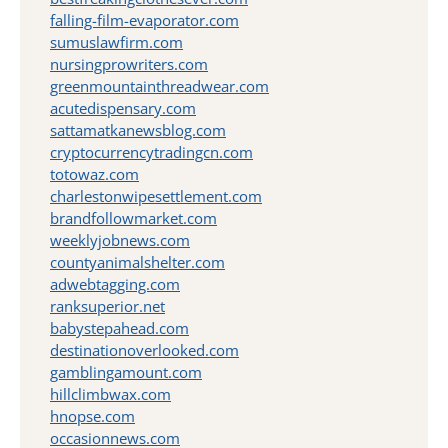
falling-film-evaporator.com
sumuslawfirm.com
nursingprowriters.com
greenmountainthreadwear.com
acutedispensary.com
sattamatkanewsblog.com
cryptocurrencytradingcn.com
totowaz.com
charlestonwipesettlement.com
brandfollowmarket.com
weeklyjobnews.com
countyanimalshelter.com
adwebtagging.com
ranksuperior.net
babystepahead.com
destinationoverlooked.com
gamblingamount.com
hillclimbwax.com
hnopse.com
occasionnews.com