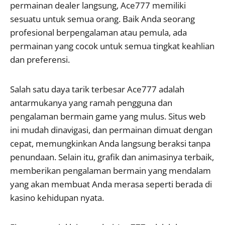
permainan dealer langsung, Ace777 memiliki
sesuatu untuk semua orang. Baik Anda seorang
profesional berpengalaman atau pemula, ada
permainan yang cocok untuk semua tingkat keahlian
dan preferensi.
Salah satu daya tarik terbesar Ace777 adalah
antarmukanya yang ramah pengguna dan
pengalaman bermain game yang mulus. Situs web
ini mudah dinavigasi, dan permainan dimuat dengan
cepat, memungkinkan Anda langsung beraksi tanpa
penundaan. Selain itu, grafik dan animasinya terbaik,
memberikan pengalaman bermain yang mendalam
yang akan membuat Anda merasa seperti berada di
kasino kehidupan nyata.