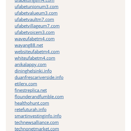
ufabetting8m4.com
ufabetunionum3.com
ufabetvalueum3.com
ufabetvaultm7.com
ufabetvillageum7.com
ufabetvoicem3.com
waveufabetm4.com
wayang88.net
websiteufabetm4.com
whiteufabetm4.com
anikalappy.com
dininghelsinki.info
duanfrescariverside.info
etilerx.com
finestreplica.net
flounderandfumble.com
healthohunt.com
retefuturah.info
smartinvestinginfo.info
technewsalliance.com
technonetmarket.com