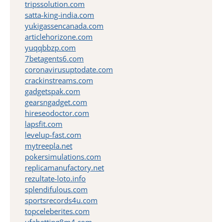
tripssolution.com
satta-king-india.com
yukigassencanada.com
articlehorizone.com
yuqqbbzp.com
7betagents6.com
coronavirusuptodate.com
crackinstreams.com
gadgetspak.com
gearsngadget.com
hireseodoctor.com
lapsfit.com
levelup-fast.com
mytreepla.net
pokersimulations.com
replicamanufactory.net
rezultate-loto.info
splendifulous.com
sportsrecords4u.com
topceleberites.com