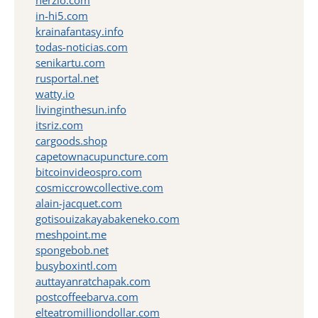
herzio.com
in-hi5.com
krainafantasy.info
todas-noticias.com
senikartu.com
rusportal.net
watty.io
livinginthesun.info
itsriz.com
cargoods.shop
capetownacupuncture.com
bitcoinvideospro.com
cosmiccrowcollective.com
alain-jacquet.com
gotisouizakayabakeneko.com
meshpoint.me
spongebob.net
busyboxintl.com
auttayanratchapak.com
postcoffeebarva.com
elteatromilliondollar.com