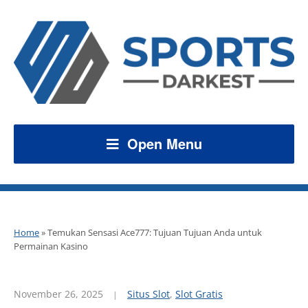
Open Menu
Home
»
Temukan Sensasi Ace777: Tujuan Tujuan Anda untuk
Permainan Kasino
November 26, 2025
Situs Slot
,
Slot Gratis