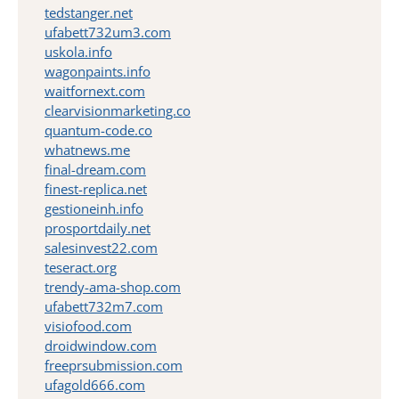
tedstanger.net
ufabett732um3.com
uskola.info
wagonpaints.info
waitfornext.com
clearvisionmarketing.co
quantum-code.co
whatnews.me
final-dream.com
finest-replica.net
gestioneinh.info
prosportdaily.net
salesinvest22.com
teseract.org
trendy-ama-shop.com
ufabett732m7.com
visiofood.com
droidwindow.com
freeprsubmission.com
ufagold666.com