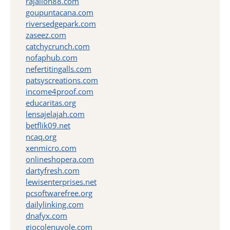
rajalion88.com
goupuntacana.com
riversedgepark.com
zaseez.com
catchycrunch.com
nofaphub.com
nefertitingalls.com
patsyscreations.com
income4proof.com
educaritas.org
lensajelajah.com
betflik09.net
ncaq.org
xenmicro.com
onlineshopera.com
dartyfresh.com
lewisenterprises.net
pcsoftwarefree.org
dailylinking.com
dnafyx.com
giocolenuvole.com