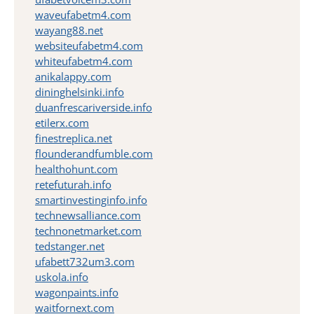
waveufabetm4.com
wayang88.net
websiteufabetm4.com
whiteufabetm4.com
anikalappy.com
dininghelsinki.info
duanfrescariverside.info
etilerx.com
finestreplica.net
flounderandfumble.com
healthohunt.com
retefuturah.info
smartinvestinginfo.info
technewsalliance.com
technonetmarket.com
tedstanger.net
ufabett732um3.com
uskola.info
wagonpaints.info
waitfornext.com