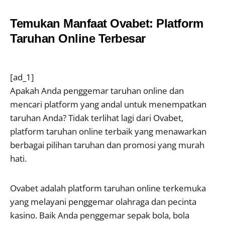
Temukan Manfaat Ovabet: Platform
Taruhan Online Terbesar
[ad_1]
Apakah Anda penggemar taruhan online dan
mencari platform yang andal untuk menempatkan
taruhan Anda? Tidak terlihat lagi dari Ovabet,
platform taruhan online terbaik yang menawarkan
berbagai pilihan taruhan dan promosi yang murah
hati.
Ovabet adalah platform taruhan online terkemuka
yang melayani penggemar olahraga dan pecinta
kasino. Baik Anda penggemar sepak bola, bola