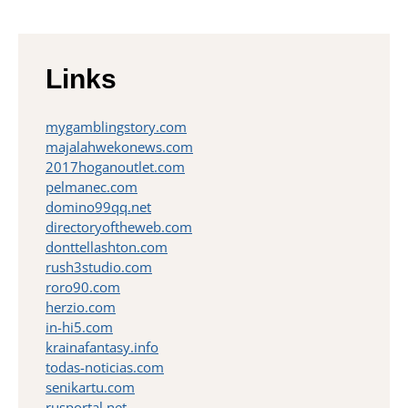
Links
mygamblingstory.com
majalahwekonews.com
2017hoganoutlet.com
pelmanec.com
domino99qq.net
directoryoftheweb.com
donttellashton.com
rush3studio.com
roro90.com
herzio.com
in-hi5.com
krainafantasy.info
todas-noticias.com
senikartu.com
rusportal.net