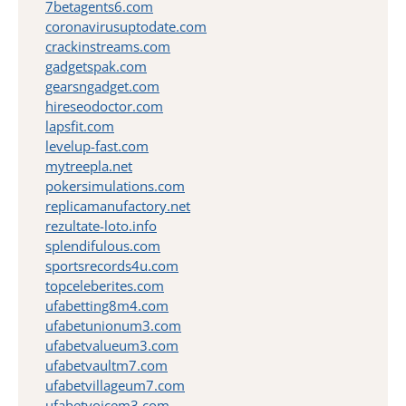
7betagents6.com
coronavirusuptodate.com
crackinstreams.com
gadgetspak.com
gearsngadget.com
hireseodoctor.com
lapsfit.com
levelup-fast.com
mytreepla.net
pokersimulations.com
replicamanufactory.net
rezultate-loto.info
splendifulous.com
sportsrecords4u.com
topceleberites.com
ufabetting8m4.com
ufabetunionum3.com
ufabetvalueum3.com
ufabetvaultm7.com
ufabetvillageum7.com
ufabetvoicem3.com