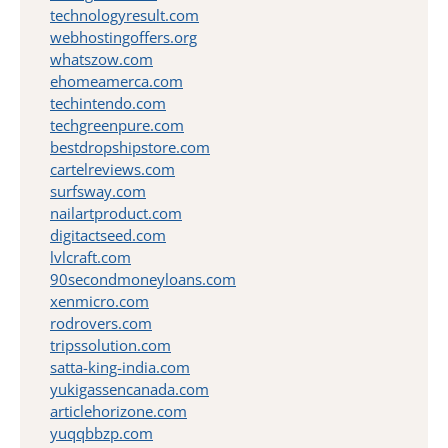
technologyresult.com
webhostingoffers.org
whatszow.com
ehomeamerca.com
techintendo.com
techgreenpure.com
bestdropshipstore.com
cartelreviews.com
surfsway.com
nailartproduct.com
digitactseed.com
lvlcraft.com
90secondmoneyloans.com
xenmicro.com
rodrovers.com
tripssolution.com
satta-king-india.com
yukigassencanada.com
articlehorizone.com
yuqqbbzp.com