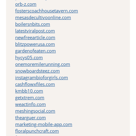
orb-z.com
fosterscoachhousetavern.com
mesasdecultivoonline.com
boilersnbits.com
latestviralpost.com
newfreearticle.com
blitzpowerusa.com
gardenofeaten.com
hycys05.com
onemoremilerunning.com
snowboardsteez.com
instagrambioforgirls.com
cashflowxfiles.com
kmbb10.com
getxtrem.com
weactinfo.com
meshingsocial.com
thearguer.com
marketing-mobile-app.com
floralpunchcraft.com