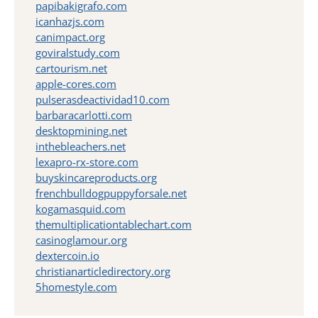
papibakigrafo.com
icanhazjs.com
canimpact.org
goviralstudy.com
cartourism.net
apple-cores.com
pulserasdeactividad10.com
barbaracarlotti.com
desktopmining.net
inthebleachers.net
lexapro-rx-store.com
buyskincareproducts.org
frenchbulldogpuppyforsale.net
kogamasquid.com
themultiplicationtablechart.com
casinoglamour.org
dextercoin.io
christianarticledirectory.org
5homestyle.com