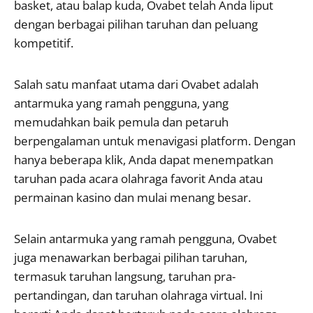
basket, atau balap kuda, Ovabet telah Anda liput
dengan berbagai pilihan taruhan dan peluang
kompetitif.
Salah satu manfaat utama dari Ovabet adalah
antarmuka yang ramah pengguna, yang
memudahkan baik pemula dan petaruh
berpengalaman untuk menavigasi platform. Dengan
hanya beberapa klik, Anda dapat menempatkan
taruhan pada acara olahraga favorit Anda atau
permainan kasino dan mulai menang besar.
Selain antarmuka yang ramah pengguna, Ovabet
juga menawarkan berbagai pilihan taruhan,
termasuk taruhan langsung, taruhan pra-
pertandingan, dan taruhan olahraga virtual. Ini