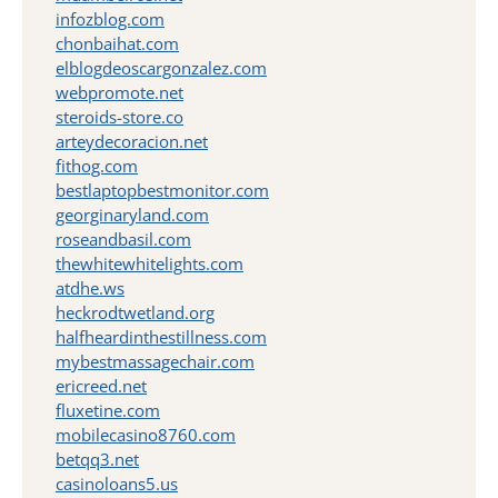
infozblog.com
chonbaihat.com
elblogdeoscargonzalez.com
webpromote.net
steroids-store.co
arteydecoracion.net
fithog.com
bestlaptopbestmonitor.com
georginaryland.com
roseandbasil.com
thewhitewhitelights.com
atdhe.ws
heckrodtwetland.org
halfheardinthestillness.com
mybestmassagechair.com
ericreed.net
fluxetine.com
mobilecasino8760.com
betqq3.net
casinoloans5.us