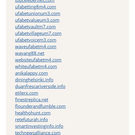
topceleberites.com
ufabetting8m4.com
ufabetunionum3.com
ufabetvalueum3.com
ufabetvaultm7.com
ufabetvillageum7.com
ufabetvoicem3.com
waveufabetm4.com
wayang88.net
websiteufabetm4.com
whiteufabetm4.com
anikalappy.com
dininghelsinki.info
duanfrescariverside.info
etilerx.com
finestreplica.net
flounderandfumble.com
healthohunt.com
retefuturah.info
smartinvestinginfo.info
technewsalliance.com