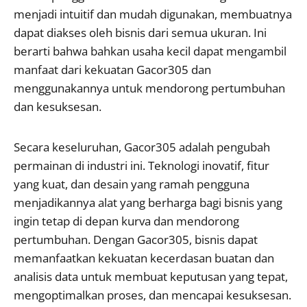
menjadi intuitif dan mudah digunakan, membuatnya
dapat diakses oleh bisnis dari semua ukuran. Ini
berarti bahwa bahkan usaha kecil dapat mengambil
manfaat dari kekuatan Gacor305 dan
menggunakannya untuk mendorong pertumbuhan
dan kesuksesan.
Secara keseluruhan, Gacor305 adalah pengubah
permainan di industri ini. Teknologi inovatif, fitur
yang kuat, dan desain yang ramah pengguna
menjadikannya alat yang berharga bagi bisnis yang
ingin tetap di depan kurva dan mendorong
pertumbuhan. Dengan Gacor305, bisnis dapat
memanfaatkan kekuatan kecerdasan buatan dan
analisis data untuk membuat keputusan yang tepat,
mengoptimalkan proses, dan mencapai kesuksesan.