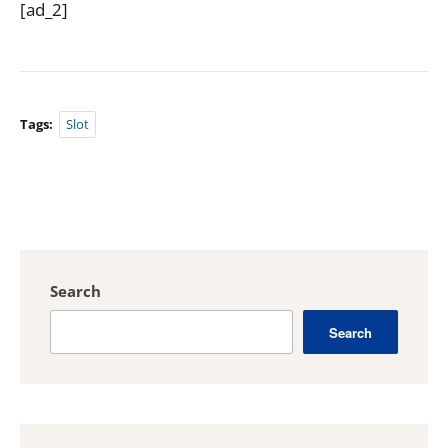
[ad_2]
Tags:
Slot
Search
Search