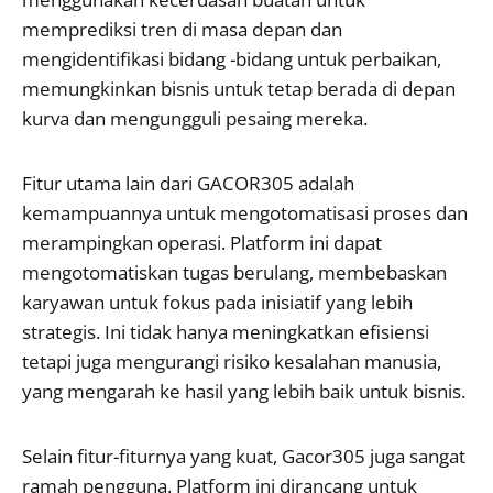
memprediksi tren di masa depan dan
mengidentifikasi bidang -bidang untuk perbaikan,
memungkinkan bisnis untuk tetap berada di depan
kurva dan mengungguli pesaing mereka.
Fitur utama lain dari GACOR305 adalah
kemampuannya untuk mengotomatisasi proses dan
merampingkan operasi. Platform ini dapat
mengotomatiskan tugas berulang, membebaskan
karyawan untuk fokus pada inisiatif yang lebih
strategis. Ini tidak hanya meningkatkan efisiensi
tetapi juga mengurangi risiko kesalahan manusia,
yang mengarah ke hasil yang lebih baik untuk bisnis.
Selain fitur-fiturnya yang kuat, Gacor305 juga sangat
ramah pengguna. Platform ini dirancang untuk