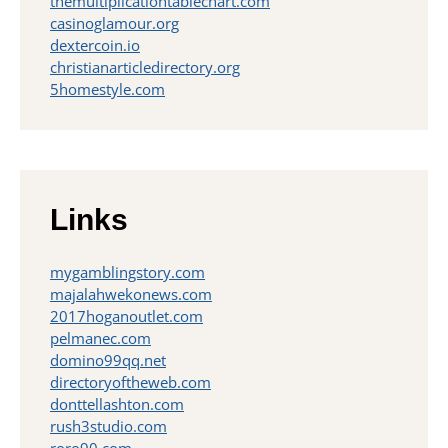
themultiplicationtablechart.com
casinoglamour.org
dextercoin.io
christianarticledirectory.org
5homestyle.com
Links
mygamblingstory.com
majalahwekonews.com
2017hoganoutlet.com
pelmanec.com
domino99qq.net
directoryoftheweb.com
donttellashton.com
rush3studio.com