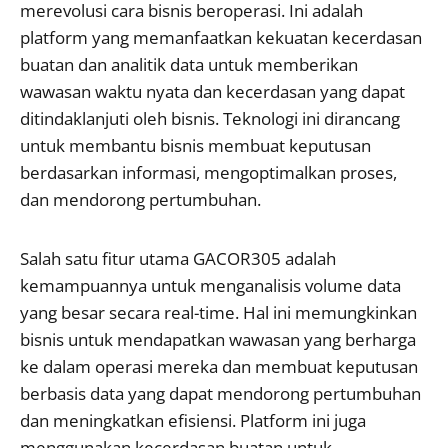
merevolusi cara bisnis beroperasi. Ini adalah
platform yang memanfaatkan kekuatan kecerdasan
buatan dan analitik data untuk memberikan
wawasan waktu nyata dan kecerdasan yang dapat
ditindaklanjuti oleh bisnis. Teknologi ini dirancang
untuk membantu bisnis membuat keputusan
berdasarkan informasi, mengoptimalkan proses,
dan mendorong pertumbuhan.
Salah satu fitur utama GACOR305 adalah
kemampuannya untuk menganalisis volume data
yang besar secara real-time. Hal ini memungkinkan
bisnis untuk mendapatkan wawasan yang berharga
ke dalam operasi mereka dan membuat keputusan
berbasis data yang dapat mendorong pertumbuhan
dan meningkatkan efisiensi. Platform ini juga
menggunakan kecerdasan buatan untuk