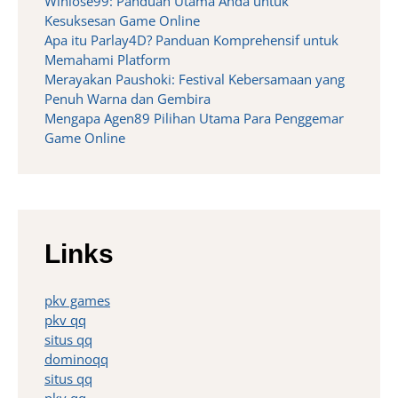
Winlose99: Panduan Utama Anda untuk
Kesuksesan Game Online
Apa itu Parlay4D? Panduan Komprehensif untuk
Memahami Platform
Merayakan Paushoki: Festival Kebersamaan yang
Penuh Warna dan Gembira
Mengapa Agen89 Pilihan Utama Para Penggemar
Game Online
Links
pkv games
pkv qq
situs qq
dominoqq
situs qq