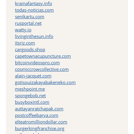
krainafantasy.info
todas-noticias.com
senikartu.com
rusportal.net
watty.io
livinginthesun.info
itsriz.com
cargoods.shop
capetownacupuncture.com
bitcoinvideospro.com
cosmiccrowcollective.com
alain-jacquet.com
gotisouizakayabakeneko.com
meshpoint.me
spongebob.net
busyboxintl.com
auttayanratchapak.com
postcoffeebarva.com
elteatromilliondollar.com
burgerkingfranchise.org