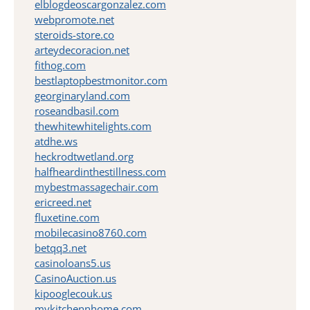
elblogdeoscargonzalez.com
webpromote.net
steroids-store.co
arteydecoracion.net
fithog.com
bestlaptopbestmonitor.com
georginaryland.com
roseandbasil.com
thewhitewhitelights.com
atdhe.ws
heckrodtwetland.org
halfheardinthestillness.com
mybestmassagechair.com
ericreed.net
fluxetine.com
mobilecasino8760.com
betqq3.net
casinoloans5.us
CasinoAuction.us
kipooglecouk.us
mykitchennhome.com