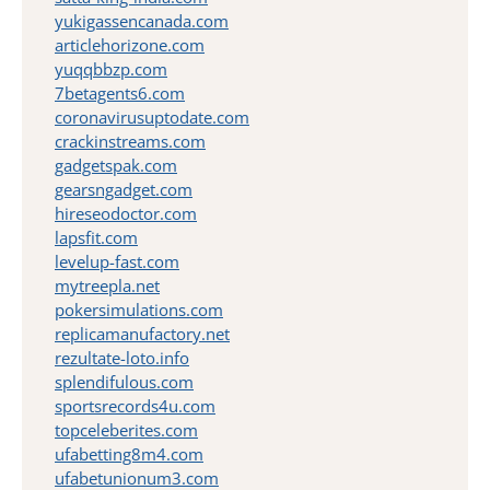
yukigassencanada.com
articlehorizone.com
yuqqbbzp.com
7betagents6.com
coronavirusuptodate.com
crackinstreams.com
gadgetspak.com
gearsngadget.com
hireseodoctor.com
lapsfit.com
levelup-fast.com
mytreepla.net
pokersimulations.com
replicamanufactory.net
rezultate-loto.info
splendifulous.com
sportsrecords4u.com
topceleberites.com
ufabetting8m4.com
ufabetunionum3.com