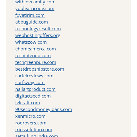
withloveamity.com
youlearncode.com
fxyatirim.com
abbuguide.com
technologyresult.com
webhostingoffers.org
whatszow.com
ehomeamerca.com
techintendo.com
techgreenpure.com
bestdropshipstore.com
cartelreviews.com
surfsway.com
nailartproduct.com
digitactseed.com
lvlcraft.com
90secondmoneyloans.com
xenmicro.com
rodrovers.com
tripssolution.com
satta-king-india.com