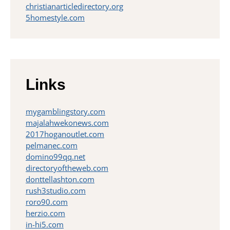
christianarticledirectory.org
5homestyle.com
Links
mygamblingstory.com
majalahwekonews.com
2017hoganoutlet.com
pelmanec.com
domino99qq.net
directoryoftheweb.com
donttellashton.com
rush3studio.com
roro90.com
herzio.com
in-hi5.com