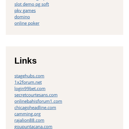
slot demo pg soft
pkv games
domino
online poker
Links
stagehubs.com
1x2forum.net
login99bet.com
secretcourtesans.com
onlinebahisforum1.com
chicagoheadline.com
camming.org
rajalion88.com
goupuntacana.com