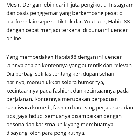
Mesir. Dengan lebih dari 1 juta pengikut di Instagram
dan basis penggemar yang berkembang pesat di
platform lain seperti TikTok dan YouTube, Habibi88
dengan cepat menjadi terkenal di dunia influencer
online.
Yang membedakan Habibi88 dengan influencer
lainnya adalah kontennya yang autentik dan relevan.
Dia berbagi sekilas tentang kehidupan sehari-
harinya, menunjukkan selera humornya,
kecintaannya pada fashion, dan kecintaannya pada
perjalanan. Kontennya merupakan perpaduan
sandiwara komedi, fashion haul, vlog perjalanan, dan
tips gaya hidup, semuanya disampaikan dengan
pesona dan karisma unik yang membuatnya
disayangi oleh para pengikutnya.