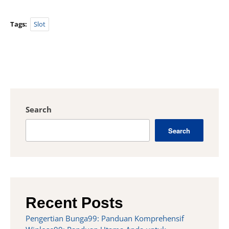
Tags:
Slot
Search
Search
Recent Posts
Pengertian Bunga99: Panduan Komprehensif