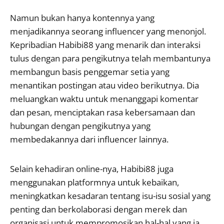
Namun bukan hanya kontennya yang
menjadikannya seorang influencer yang menonjol.
Kepribadian Habibi88 yang menarik dan interaksi
tulus dengan para pengikutnya telah membantunya
membangun basis penggemar setia yang
menantikan postingan atau video berikutnya. Dia
meluangkan waktu untuk menanggapi komentar
dan pesan, menciptakan rasa kebersamaan dan
hubungan dengan pengikutnya yang
membedakannya dari influencer lainnya.
Selain kehadiran online-nya, Habibi88 juga
menggunakan platformnya untuk kebaikan,
meningkatkan kesadaran tentang isu-isu sosial yang
penting dan berkolaborasi dengan merek dan
organisasi untuk mempromosikan hal-hal yang ia