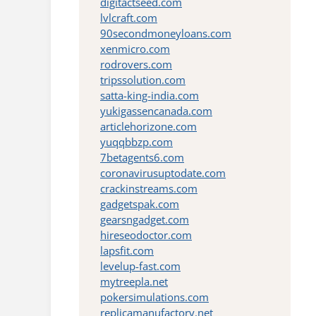
digitactseed.com
lvlcraft.com
90secondmoneyloans.com
xenmicro.com
rodrovers.com
tripssolution.com
satta-king-india.com
yukigassencanada.com
articlehorizone.com
yuqqbbzp.com
7betagents6.com
coronavirusuptodate.com
crackinstreams.com
gadgetspak.com
gearsngadget.com
hireseodoctor.com
lapsfit.com
levelup-fast.com
mytreepla.net
pokersimulations.com
replicamanufactory.net