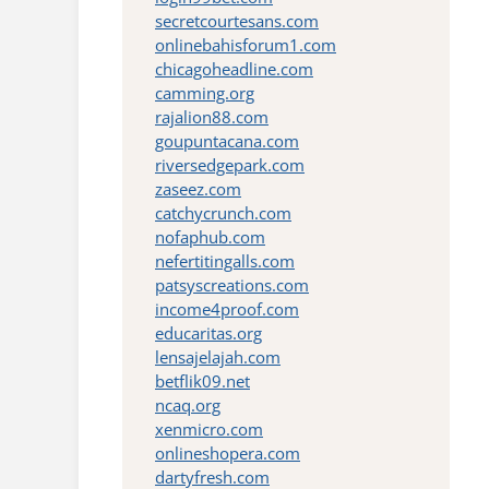
secretcourtesans.com
onlinebahisforum1.com
chicagoheadline.com
camming.org
rajalion88.com
goupuntacana.com
riversedgepark.com
zaseez.com
catchycrunch.com
nofaphub.com
nefertitingalls.com
patsyscreations.com
income4proof.com
educaritas.org
lensajelajah.com
betflik09.net
ncaq.org
xenmicro.com
onlineshopera.com
dartyfresh.com