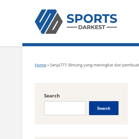
Home
»
Senja777: Bintang yang meningkat dari pembuat
Search
Search