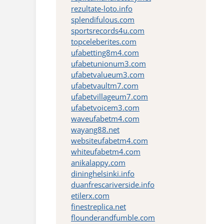
rezultate-loto.info
splendifulous.com
sportsrecords4u.com
topceleberites.com
ufabetting8m4.com
ufabetunionum3.com
ufabetvalueum3.com
ufabetvaultm7.com
ufabetvillageum7.com
ufabetvoicem3.com
waveufabetm4.com
wayang88.net
websiteufabetm4.com
whiteufabetm4.com
anikalappy.com
dininghelsinki.info
duanfrescariverside.info
etilerx.com
finestreplica.net
flounderandfumble.com