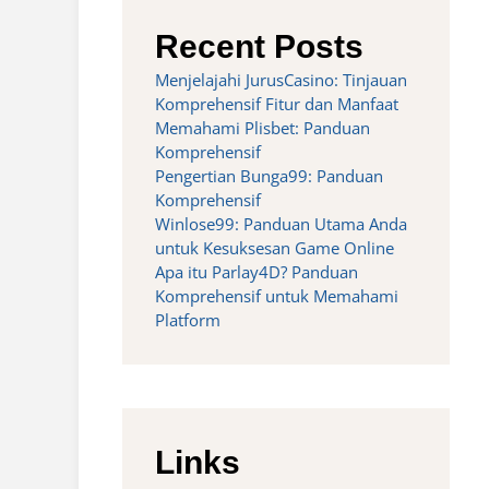
Recent Posts
Menjelajahi JurusCasino: Tinjauan
Komprehensif Fitur dan Manfaat
Memahami Plisbet: Panduan
Komprehensif
Pengertian Bunga99: Panduan
Komprehensif
Winlose99: Panduan Utama Anda
untuk Kesuksesan Game Online
Apa itu Parlay4D? Panduan
Komprehensif untuk Memahami
Platform
Links