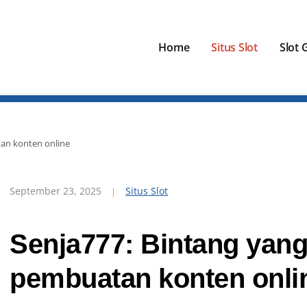
Home
Situs Slot
Slot
an konten online
September 23, 2025
Situs Slot
Senja777: Bintang yang
pembuatan konten onli