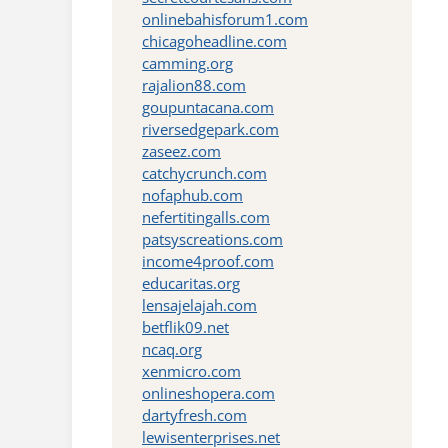
onlinebahisforum1.com
chicagoheadline.com
camming.org
rajalion88.com
goupuntacana.com
riversedgepark.com
zaseez.com
catchycrunch.com
nofaphub.com
nefertitingalls.com
patsyscreations.com
income4proof.com
educaritas.org
lensajelajah.com
betflik09.net
ncaq.org
xenmicro.com
onlineshopera.com
dartyfresh.com
lewisenterprises.net