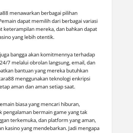
ra88 menawarkan berbagai pilihan
 Pemain dapat memilih dari berbagai variasi
kat keterampilan mereka, dan bahkan dapat
ino yang lebih otentik.
8 juga bangga akan komitmennya terhadap
4/7 melalui obrolan langsung, email, dan
patkan bantuan yang mereka butuhkan
ara88 menggunakan teknologi enkripsi
tap aman dan aman setiap saat.
emain biasa yang mencari hiburan,
k pengalaman bermain game yang tak
ggan terkemuka, dan platform yang aman,
an kasino yang mendebarkan. Jadi mengapa