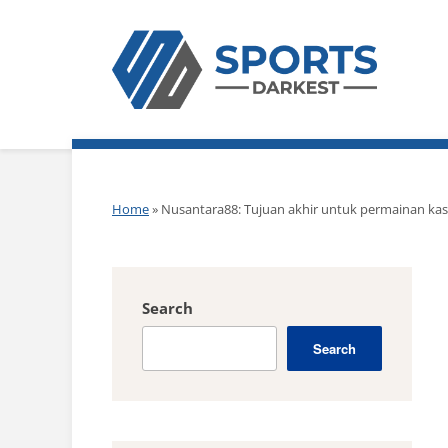
Home
»
Nusantara88: Tujuan akhir untuk permainan k
Search
Search