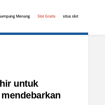
 Gampang Menang
Slot Gratis
situs slot
hir untuk
g mendebarkan