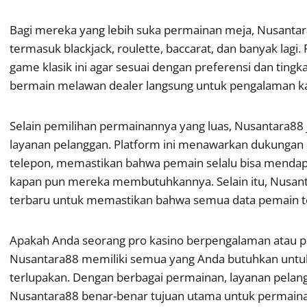
Bagi mereka yang lebih suka permainan meja, Nusanta
termasuk blackjack, roulette, baccarat, dan banyak lagi.
game klasik ini agar sesuai dengan preferensi dan ting
bermain melawan dealer langsung untuk pengalaman kas
Selain pemilihan permainannya yang luas, Nusantara8
layanan pelanggan. Platform ini menawarkan dukungan 2
telepon, memastikan bahwa pemain selalu bisa menda
kapan pun mereka membutuhkannya. Selain itu, Nusant
terbaru untuk memastikan bahwa semua data pemain te
Apakah Anda seorang pro kasino berpengalaman atau p
Nusantara88 memiliki semua yang Anda butuhkan untu
terlupakan. Dengan berbagai permainan, layanan pelan
Nusantara88 benar-benar tujuan utama untuk permain