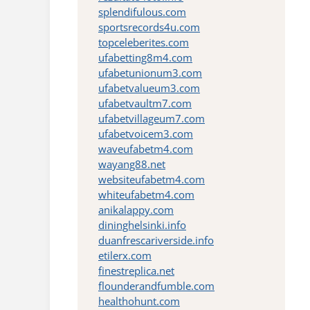
splendifulous.com
sportsrecords4u.com
topceleberites.com
ufabetting8m4.com
ufabetunionum3.com
ufabetvalueum3.com
ufabetvaultm7.com
ufabetvillageum7.com
ufabetvoicem3.com
waveufabetm4.com
wayang88.net
websiteufabetm4.com
whiteufabetm4.com
anikalappy.com
dininghelsinki.info
duanfrescariverside.info
etilerx.com
finestreplica.net
flounderandfumble.com
healthohunt.com