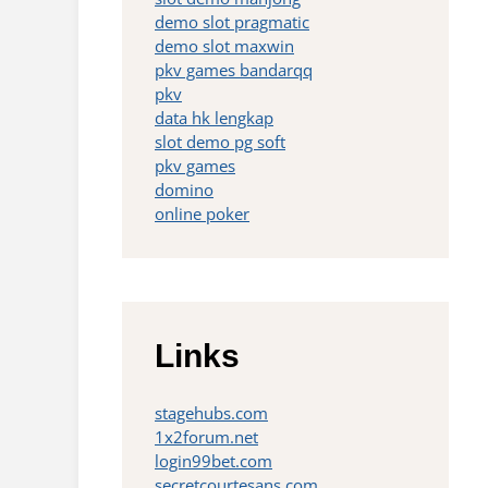
demo slot pragmatic
demo slot maxwin
pkv games bandarqq
pkv
data hk lengkap
slot demo pg soft
pkv games
domino
online poker
Links
stagehubs.com
1x2forum.net
login99bet.com
secretcourtesans.com