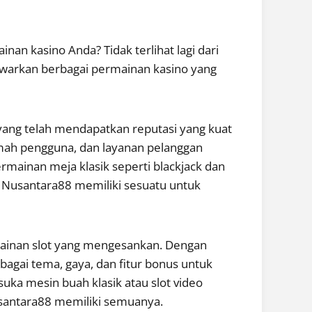
an kasino Anda? Tidak terlihat lagi dari
awarkan berbagai permainan kasino yang
yang telah mendapatkan reputasi yang kuat
amah pengguna, dan layanan pelanggan
mainan meja klasik seperti blackjack dan
, Nusantara88 memiliki sesuatu untuk
rmainan slot yang mengesankan. Dengan
bagai tema, gaya, dan fitur bonus untuk
uka mesin buah klasik atau slot video
santara88 memiliki semuanya.