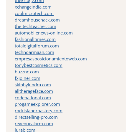
thekrtagy.com
xchangeindia.com
coolmicrotech.com
dreamhousehack.com
the-techteacher.com
automobilenews-online.com
fashionalltimes.com
totaldigitalforum.com
technoarmaan.com
empresasposicionamientoweb.com
tonybestcosmetics.com
buzznc.com
fxjoiner.com
skinbykindra.com
alltherageface.com
codenational.com
progameexplorer.com
rockislandroastery.com
directselling-pro.com
revenuealarm.com
lurab.com