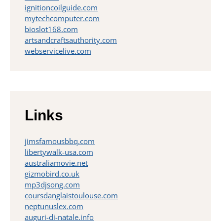
ignitioncoilguide.com
mytechcomputer.com
bioslot168.com
artsandcraftsauthority.com
webservicelive.com
Links
jimsfamousbbq.com
libertywalk-usa.com
australiamovie.net
gizmobird.co.uk
mp3djsong.com
coursdanglaistoulouse.com
neptunuslex.com
auguri-di-natale.info