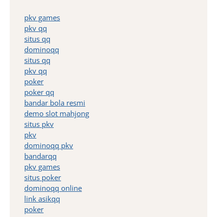
pkv games
pkv qq
situs qq
dominoqq
situs qq
pkv qq
poker
poker qq
bandar bola resmi
demo slot mahjong
situs pkv
pkv
dominoqq pkv
bandarqq
pkv games
situs poker
dominoqq online
link asikqq
poker