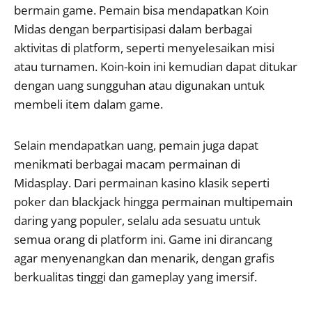
bermain game. Pemain bisa mendapatkan Koin
Midas dengan berpartisipasi dalam berbagai
aktivitas di platform, seperti menyelesaikan misi
atau turnamen. Koin-koin ini kemudian dapat ditukar
dengan uang sungguhan atau digunakan untuk
membeli item dalam game.
Selain mendapatkan uang, pemain juga dapat
menikmati berbagai macam permainan di
Midasplay. Dari permainan kasino klasik seperti
poker dan blackjack hingga permainan multipemain
daring yang populer, selalu ada sesuatu untuk
semua orang di platform ini. Game ini dirancang
agar menyenangkan dan menarik, dengan grafis
berkualitas tinggi dan gameplay yang imersif.