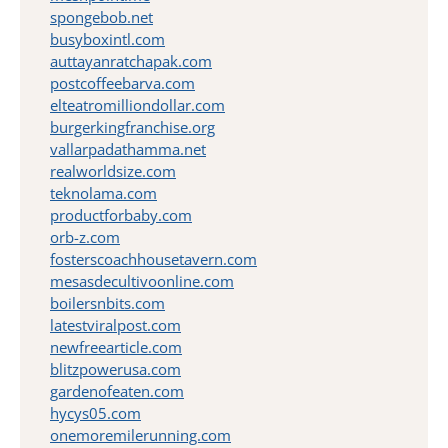
spongebob.net
busyboxintl.com
auttayanratchapak.com
postcoffeebarva.com
elteatromilliondollar.com
burgerkingfranchise.org
vallarpadathamma.net
realworldsize.com
teknolama.com
productforbaby.com
orb-z.com
fosterscoachhousetavern.com
mesasdecultivoonline.com
boilersnbits.com
latestviralpost.com
newfreearticle.com
blitzpowerusa.com
gardenofeaten.com
hycys05.com
onemoremilerunning.com