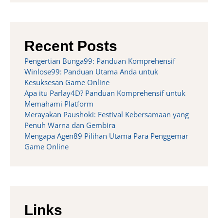
Recent Posts
Pengertian Bunga99: Panduan Komprehensif
Winlose99: Panduan Utama Anda untuk
Kesuksesan Game Online
Apa itu Parlay4D? Panduan Komprehensif untuk
Memahami Platform
Merayakan Paushoki: Festival Kebersamaan yang
Penuh Warna dan Gembira
Mengapa Agen89 Pilihan Utama Para Penggemar
Game Online
Links