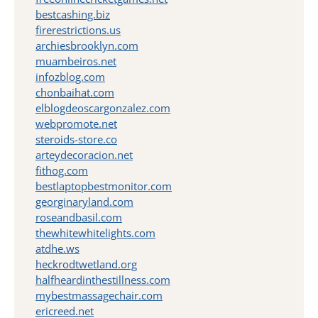
bestcashing.biz
firerestrictions.us
archiesbrooklyn.com
muambeiros.net
infozblog.com
chonbaihat.com
elblogdeoscargonzalez.com
webpromote.net
steroids-store.co
arteydecoracion.net
fithog.com
bestlaptopbestmonitor.com
georginaryland.com
roseandbasil.com
thewhitewhitelights.com
atdhe.ws
heckrodtwetland.org
halfheardinthestillness.com
mybestmassagechair.com
ericreed.net