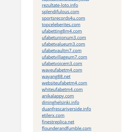
rezultate-loto.info
splendifulous.com
sportsrecords4u.com
topceleberites.com
ufabetting8m4.com
ufabetunionum3.com
ufabetvalueum3.com
ufabetvaultm7.com
ufabetvillageum7.com
ufabetvoicem3.com
waveufabetm4.com
wayang88.net
websiteufabetm4.com
whiteufabetm4.com
anikalappy.com
dininghelsinki.info
duanfrescariverside.info
etilerx.com
finestreplica.net
flounderandfumble.com