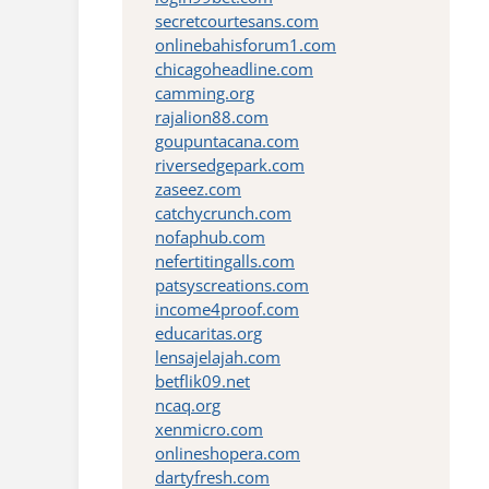
secretcourtesans.com
onlinebahisforum1.com
chicagoheadline.com
camming.org
rajalion88.com
goupuntacana.com
riversedgepark.com
zaseez.com
catchycrunch.com
nofaphub.com
nefertitingalls.com
patsyscreations.com
income4proof.com
educaritas.org
lensajelajah.com
betflik09.net
ncaq.org
xenmicro.com
onlineshopera.com
dartyfresh.com