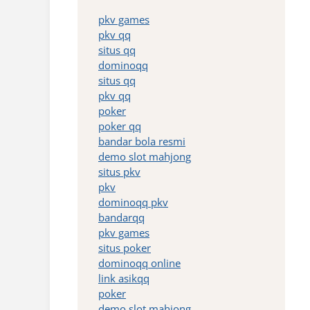
pkv games
pkv qq
situs qq
dominoqq
situs qq
pkv qq
poker
poker qq
bandar bola resmi
demo slot mahjong
situs pkv
pkv
dominoqq pkv
bandarqq
pkv games
situs poker
dominoqq online
link asikqq
poker
demo slot mahjong