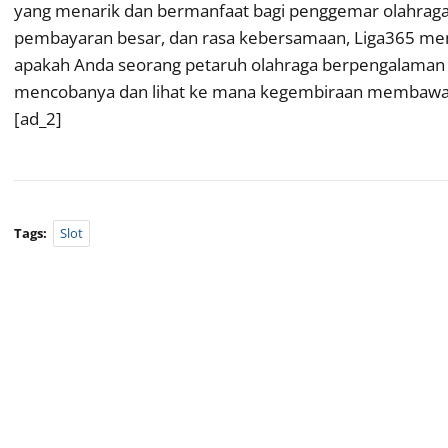
yang menarik dan bermanfaat bagi penggemar olahraga.
pembayaran besar, dan rasa kebersamaan, Liga365 men
apakah Anda seorang petaruh olahraga berpengalaman
mencobanya dan lihat ke mana kegembiraan membawa
[ad_2]
Tags:
Slot