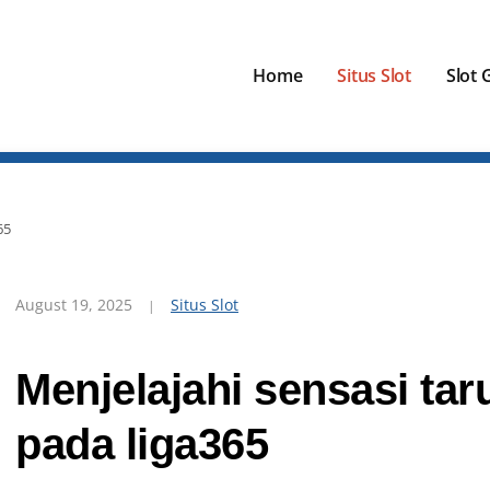
Home
Situs Slot
Slot
65
August 19, 2025
Situs Slot
Menjelajahi sensasi ta
pada liga365