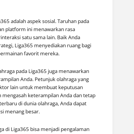
a365 adalah aspek sosial. Taruhan pada
dan platform ini menawarkan rasa
teraksi satu sama lain. Baik Anda
rategi, Liga365 menyediakan ruang bagi
ermainan favorit mereka.
olahraga pada Liga365 juga menawarkan
ampilan Anda. Petunjuk olahraga yang
-faktor lain untuk membuat keputusan
n mengasah keterampilan Anda dan tetap
erbaru di dunia olahraga, Anda dapat
si menang besar.
aga di Liga365 bisa menjadi pengalaman