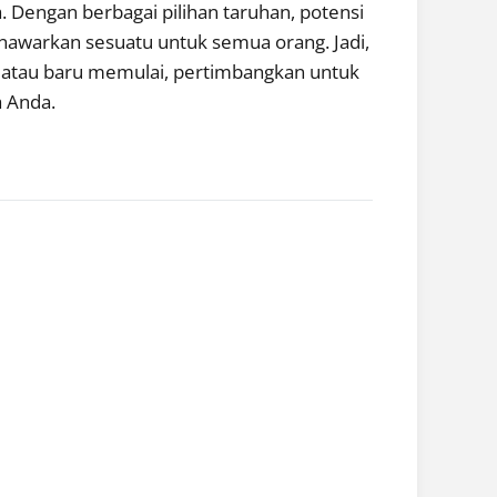
 Dengan berbagai pilihan taruhan, potensi
awarkan sesuatu untuk semua orang. Jadi,
 atau baru memulai, pertimbangkan untuk
 Anda.