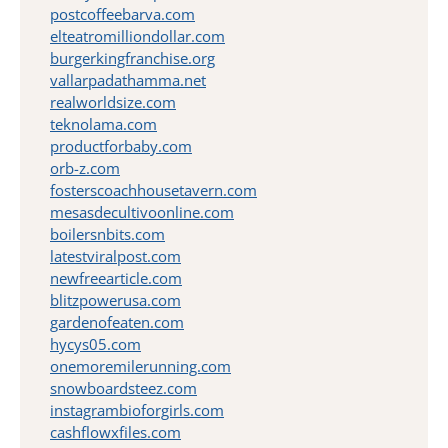
postcoffeebarva.com
elteatromilliondollar.com
burgerkingfranchise.org
vallarpadathamma.net
realworldsize.com
teknolama.com
productforbaby.com
orb-z.com
fosterscoachhousetavern.com
mesasdecultivoonline.com
boilersnbits.com
latestviralpost.com
newfreearticle.com
blitzpowerusa.com
gardenofeaten.com
hycys05.com
onemoremilerunning.com
snowboardsteez.com
instagrambioforgirls.com
cashflowxfiles.com