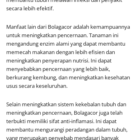
secara lebih efektif.
Manfaat lain dari Bolagacor adalah kemampuannya
untuk meningkatkan pencernaan. Tanaman ini
mengandung enzim alami yang dapat membantu
memecah makanan dengan lebih efisien dan
meningkatkan penyerapan nutrisi. Ini dapat
menyebabkan pencernaan yang lebih baik,
berkurang kembung, dan meningkatkan kesehatan
usus secara keseluruhan.
Selain meningkatkan sistem kekebalan tubuh dan
meningkatkan pencernaan, Bolagacor juga telah
terbukti memiliki sifat anti-inflamasi. Ini dapat
membantu mengurangi peradangan dalam tubuh,
yang merupakan penyebab mendasari banyak