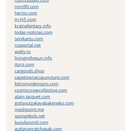
rush3studio.com
roro90.com
herzio.com
in-hi5.com
krainafantasy.info
todas-noticias.com
senikartu.com
rusportal.net
watty.io
livinginthesun.info
itsriz.com
cargoods.shop
capetownacupuncture.com
bitcoinvideospro.com
cosmiccrowcollective.com
alain-jacquet.com
gotisouizakayabakeneko.com
meshpoint.me
spongebob.net
busyboxintl.com
auttayanratchapak.com