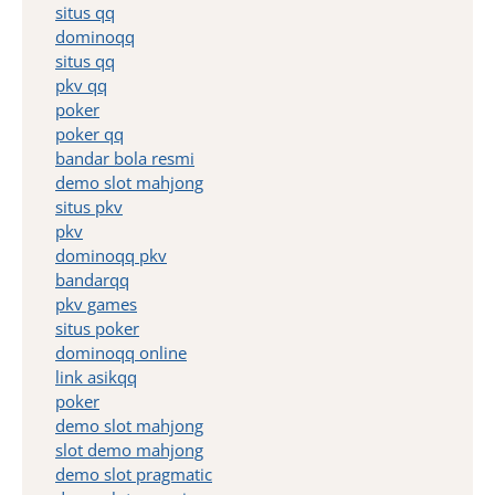
situs qq
dominoqq
situs qq
pkv qq
poker
poker qq
bandar bola resmi
demo slot mahjong
situs pkv
pkv
dominoqq pkv
bandarqq
pkv games
situs poker
dominoqq online
link asikqq
poker
demo slot mahjong
slot demo mahjong
demo slot pragmatic