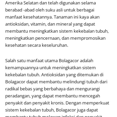
Amerika Selatan dan telah digunakan selama
berabad -abad oleh suku asli untuk berbagai
manfaat kesehatannya. Tanaman ini kaya akan
antioksidan, vitamin, dan mineral yang dapat
membantu meningkatkan sistem kekebalan tubuh,
meningkatkan pencernaan, dan mempromosikan
kesehatan secara keseluruhan.
Salah satu manfaat utama Bolagacor adalah
kemampuannya untuk meningkatkan sistem
kekebalan tubuh. Antioksidan yang ditemukan di
Bolagacor dapat membantu melindungi tubuh dari
radikal bebas yang berbahaya dan mengurangi
peradangan, yang dapat membantu mencegah
penyakit dan penyakit kronis. Dengan memperkuat
sistem kekebalan tubuh, Bolagacor juga dapat
membantu tubuh melawan infeksi dan penyakit