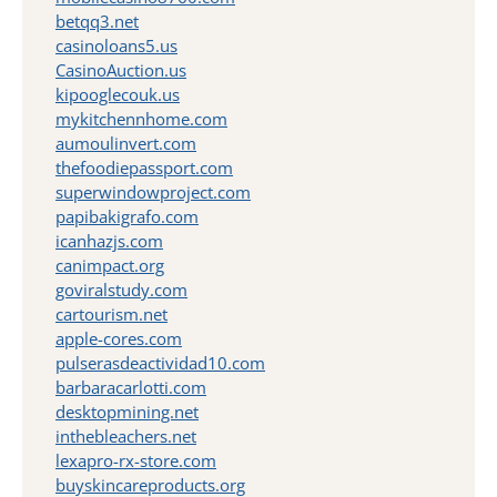
betqq3.net
casinoloans5.us
CasinoAuction.us
kipooglecouk.us
mykitchennhome.com
aumoulinvert.com
thefoodiepassport.com
superwindowproject.com
papibakigrafo.com
icanhazjs.com
canimpact.org
goviralstudy.com
cartourism.net
apple-cores.com
pulserasdeactividad10.com
barbaracarlotti.com
desktopmining.net
inthebleachers.net
lexapro-rx-store.com
buyskincareproducts.org