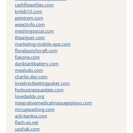
cashflowxfiles.com
kmbb10.com
getxtrem.com
weactinfo.com
meshingsocial.com
thearguer.com
marketing-mobile-app.com
floralpunchcraft.com
fiasone.com
danktankbattery.com
mealudo.com
charlie-day.com
livedirectbettingpoker.com
foxbusinessupdate.com
lovedaddy.org
integrativemedicalmassageplano.com
mrrugwashing.com
acb-bankia.com
flash-es.net
upshak.com