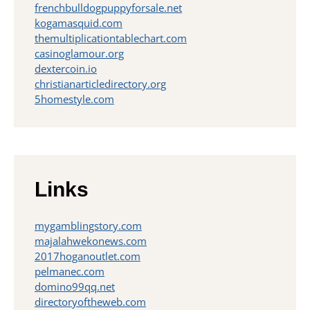
frenchbulldogpuppyforsale.net
kogamasquid.com
themultiplicationtablechart.com
casinoglamour.org
dextercoin.io
christianarticledirectory.org
5homestyle.com
Links
mygamblingstory.com
majalahwekonews.com
2017hoganoutlet.com
pelmanec.com
domino99qq.net
directoryoftheweb.com