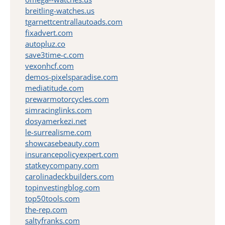
breitling-watches.us
tgarnettcentrallautoads.com
fixadvert.com
autopluz.co
save3time-c.com
vexonhcf.com
demos-pixelsparadise.com
mediatitude.com
prewarmotorcycles.com
simracinglinks.com
dosyamerkezi.net
le-surrealisme.com
showcasebeauty.com
insurancepolicyexpert.com
statkeycompany.com
carolinadeckbuilders.com
topinvestingblog.com
top50tools.com
the-rep.com
saltyfranks.com