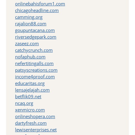
onlinebahisforum1.com
chicagoheadline.com
camming.org
rajalion88.com
goupuntacana.com
riversedgepark.com
zaseez.com
catchycrunch.com
nofaphub.com
nefertitingalls.com
patsyscreations.com
income4proof.com
educaritas.org
lensajelajah.com
betflik09.net
ncaq.org
xenmicro.com
onlineshopera.com
dartyfresh.com
lewisenterprises.net