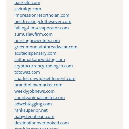
backsilo.com
siviralqq.com
impressionresorthoian.com
bestfreakingclothesever.com
falling-film-evaporator.com
sumuslawfirm.com
nursingprowriters.com
greenmountainthreadwear.com
acutedispensary.com
sattamatkanewsblog.com
cryptocurrencytradingcn.com
totowaz.com
charlestonwipesettlement.com
brandfollowmarket.com
weeklyjobnews.com
countyanimalshelter.com
adwebtagging.com
ranksuperior.net
babystepahead.com
destinationoverlooked.com