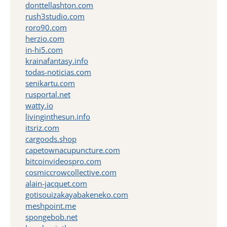
donttellashton.com
rush3studio.com
roro90.com
herzio.com
in-hi5.com
krainafantasy.info
todas-noticias.com
senikartu.com
rusportal.net
watty.io
livinginthesun.info
itsriz.com
cargoods.shop
capetownacupuncture.com
bitcoinvideospro.com
cosmiccrowcollective.com
alain-jacquet.com
gotisouizakayabakeneko.com
meshpoint.me
spongebob.net