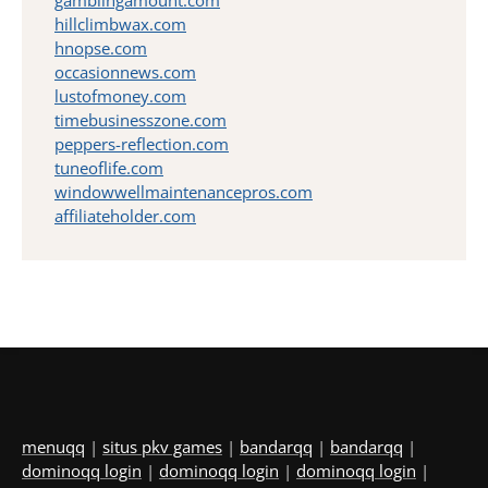
gamblingamount.com
hillclimbwax.com
hnopse.com
occasionnews.com
lustofmoney.com
timebusinesszone.com
peppers-reflection.com
tuneoflife.com
windowwellmaintenancepros.com
affiliateholder.com
menuqq
|
situs pkv games
|
bandarqq
|
bandarqq
|
dominoqq login
|
dominoqq login
|
dominoqq login
|