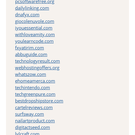
pcsoftwarefree.org
dailylinking.com
dnafyx.com
giocolenuvole.com
iyouessential.com
withloveamity.com
youlearncode.com
fxyatirim.com
abbuguide.com
technologyresult.com
webhostingoffers.org
whatszow.com
ehomeamerca.com
techintendo.com
techgreenpure.com
bestdropshipstore.com
cartelreviews.com
surfsway.com
nailartproduct.com
digitactseed.com
lvlcraft.com