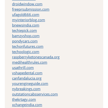
droidwindow.com
freeprsubmission.com
ufagold666.com
myinteriorblog.com
bnewsindia.com
techiepick.com
bamzyshop.com
pondycars.com
techonfutures.com
techoologic.com
raspberryketonescanada.org
medihealthrules.com
usathrill.com
vshapedental.com
canfandalucia.org
yourengineguide.com
nybreakings.com
outstationcabsservices.com
thekrtagy.com
xchangeindia.com