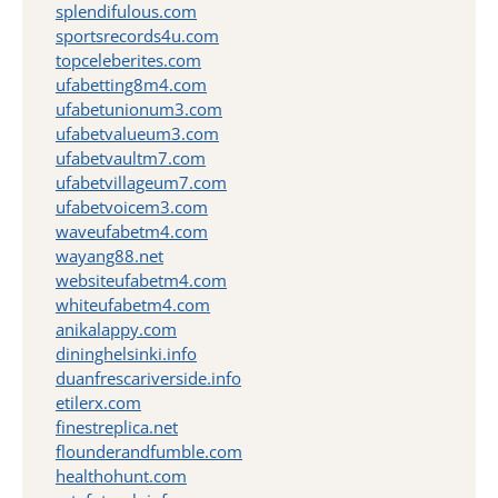
splendifulous.com
sportsrecords4u.com
topceleberites.com
ufabetting8m4.com
ufabetunionum3.com
ufabetvalueum3.com
ufabetvaultm7.com
ufabetvillageum7.com
ufabetvoicem3.com
waveufabetm4.com
wayang88.net
websiteufabetm4.com
whiteufabetm4.com
anikalappy.com
dininghelsinki.info
duanfrescariverside.info
etilerx.com
finestreplica.net
flounderandfumble.com
healthohunt.com