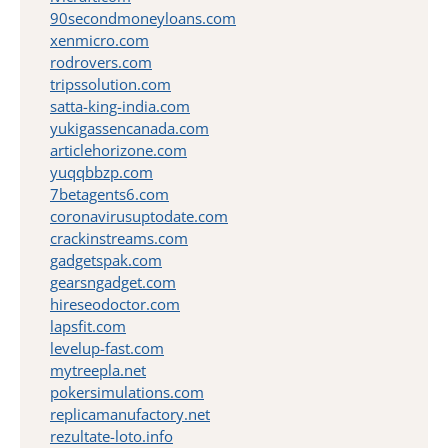
90secondmoneyloans.com
xenmicro.com
rodrovers.com
tripssolution.com
satta-king-india.com
yukigassencanada.com
articlehorizone.com
yuqqbbzp.com
7betagents6.com
coronavirusuptodate.com
crackinstreams.com
gadgetspak.com
gearsngadget.com
hireseodoctor.com
lapsfit.com
levelup-fast.com
mytreepla.net
pokersimulations.com
replicamanufactory.net
rezultate-loto.info