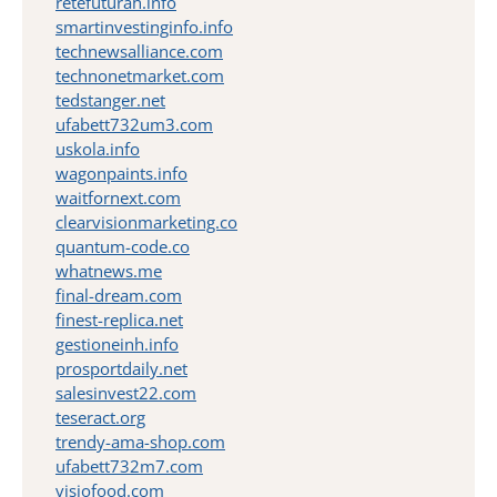
retefuturah.info
smartinvestinginfo.info
technewsalliance.com
technonetmarket.com
tedstanger.net
ufabett732um3.com
uskola.info
wagonpaints.info
waitfornext.com
clearvisionmarketing.co
quantum-code.co
whatnews.me
final-dream.com
finest-replica.net
gestioneinh.info
prosportdaily.net
salesinvest22.com
teseract.org
trendy-ama-shop.com
ufabett732m7.com
visiofood.com