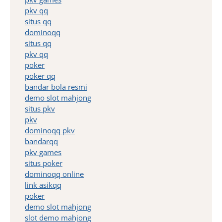
pkv qq
situs qq
dominoqq
situs qq
pkv qq
poker
poker qq
bandar bola resmi
demo slot mahjong
situs pkv
pkv
dominoqq pkv
bandarqq
pkv games
situs poker
dominoqq online
link asikqq
poker
demo slot mahjong
slot demo mahjong