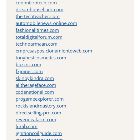
coolmicrotech.com
dreamhousehack.com
the-techteacher.com
automobilenews-online.com
fashionalltimes.com
totaldigitalforum.com
technoarmaan.com
empresasposicionamientoweb.com
tonybestcosmetics.com
buzznc.com
fxjoiner.com
skinbykindra.com
alltherageface.com
codenational.com
progameexplorer.com
rockislandroastery.com
directselling-pro.com
revenuealarm.com
lurab.com
ignitioncoilguide.com