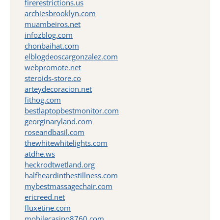
firerestrictions.us
archiesbrooklyn.com
muambeiros.net
infozblog.com
chonbaihat.com
elblogdeoscargonzalez.com
webpromote.net
steroids-store.co
arteydecoracion.net
fithog.com
bestlaptopbestmonitor.com
georginaryland.com
roseandbasil.com
thewhitewhitelights.com
atdhe.ws
heckrodtwetland.org
halfheardinthestillness.com
mybestmassagechair.com
ericreed.net
fluxetine.com
mobilecasino8760.com