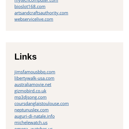
mytechcomputer.com
bioslot168.com
artsandcraftsauthority.com
webservicelive.com
Links
jimsfamousbbq.com
libertywalk-usa.com
australiamovie.net
gizmobird.co.uk
mp3djsong.com
coursdanglaistoulouse.com
neptunuslex.com
auguri-di-natale.info
michelewatch.us
omega--watches.us