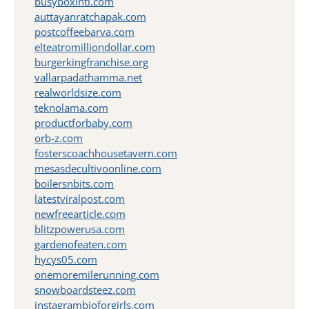
busyboxintl.com
auttayanratchapak.com
postcoffeebarva.com
elteatromilliondollar.com
burgerkingfranchise.org
vallarpadathamma.net
realworldsize.com
teknolama.com
productforbaby.com
orb-z.com
fosterscoachhousetavern.com
mesasdecultivoonline.com
boilersnbits.com
latestviralpost.com
newfreearticle.com
blitzpowerusa.com
gardenofeaten.com
hycys05.com
onemoremilerunning.com
snowboardsteez.com
instagrambioforgirls.com