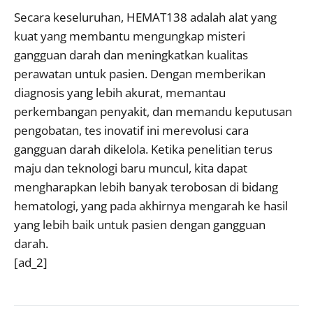
Secara keseluruhan, HEMAT138 adalah alat yang
kuat yang membantu mengungkap misteri
gangguan darah dan meningkatkan kualitas
perawatan untuk pasien. Dengan memberikan
diagnosis yang lebih akurat, memantau
perkembangan penyakit, dan memandu keputusan
pengobatan, tes inovatif ini merevolusi cara
gangguan darah dikelola. Ketika penelitian terus
maju dan teknologi baru muncul, kita dapat
mengharapkan lebih banyak terobosan di bidang
hematologi, yang pada akhirnya mengarah ke hasil
yang lebih baik untuk pasien dengan gangguan
darah.
[ad_2]