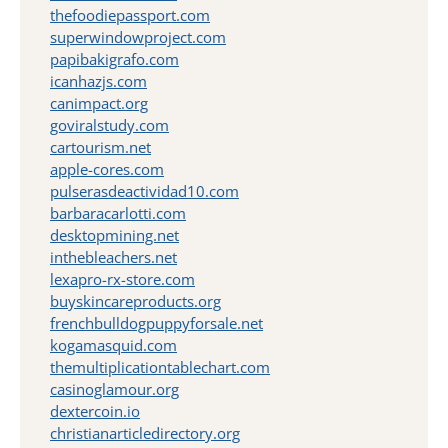
thefoodiepassport.com
superwindowproject.com
papibakigrafo.com
icanhazjs.com
canimpact.org
goviralstudy.com
cartourism.net
apple-cores.com
pulserasdeactividad10.com
barbaracarlotti.com
desktopmining.net
inthebleachers.net
lexapro-rx-store.com
buyskincareproducts.org
frenchbulldogpuppyforsale.net
kogamasquid.com
themultiplicationtablechart.com
casinoglamour.org
dextercoin.io
christianarticledirectory.org