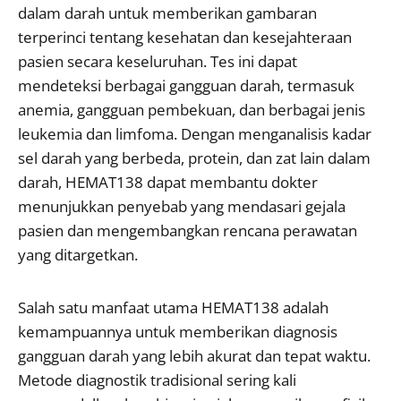
dalam darah untuk memberikan gambaran
terperinci tentang kesehatan dan kesejahteraan
pasien secara keseluruhan. Tes ini dapat
mendeteksi berbagai gangguan darah, termasuk
anemia, gangguan pembekuan, dan berbagai jenis
leukemia dan limfoma. Dengan menganalisis kadar
sel darah yang berbeda, protein, dan zat lain dalam
darah, HEMAT138 dapat membantu dokter
menunjukkan penyebab yang mendasari gejala
pasien dan mengembangkan rencana perawatan
yang ditargetkan.
Salah satu manfaat utama HEMAT138 adalah
kemampuannya untuk memberikan diagnosis
gangguan darah yang lebih akurat dan tepat waktu.
Metode diagnostik tradisional sering kali