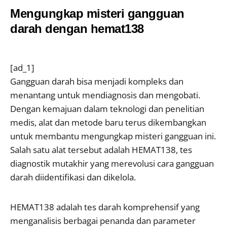
Mengungkap misteri gangguan
darah dengan hemat138
[ad_1]
Gangguan darah bisa menjadi kompleks dan
menantang untuk mendiagnosis dan mengobati.
Dengan kemajuan dalam teknologi dan penelitian
medis, alat dan metode baru terus dikembangkan
untuk membantu mengungkap misteri gangguan ini.
Salah satu alat tersebut adalah HEMAT138, tes
diagnostik mutakhir yang merevolusi cara gangguan
darah diidentifikasi dan dikelola.
HEMAT138 adalah tes darah komprehensif yang
menganalisis berbagai penanda dan parameter