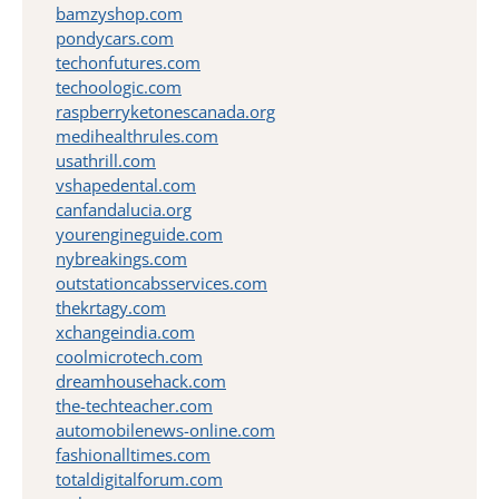
bamzyshop.com
pondycars.com
techonfutures.com
techoologic.com
raspberryketonescanada.org
medihealthrules.com
usathrill.com
vshapedental.com
canfandalucia.org
yourengineguide.com
nybreakings.com
outstationcabsservices.com
thekrtagy.com
xchangeindia.com
coolmicrotech.com
dreamhousehack.com
the-techteacher.com
automobilenews-online.com
fashionalltimes.com
totaldigitalforum.com