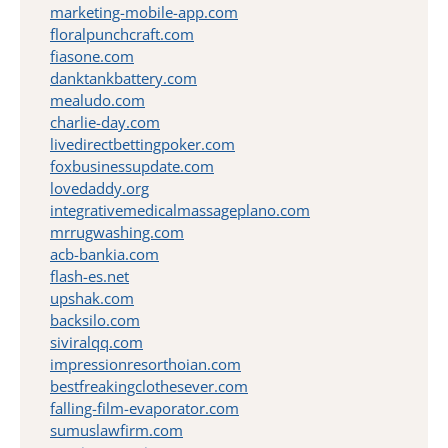
marketing-mobile-app.com
floralpunchcraft.com
fiasone.com
danktankbattery.com
mealudo.com
charlie-day.com
livedirectbettingpoker.com
foxbusinessupdate.com
lovedaddy.org
integrativemedicalmassageplano.com
mrrugwashing.com
acb-bankia.com
flash-es.net
upshak.com
backsilo.com
siviralqq.com
impressionresorthoian.com
bestfreakingclothesever.com
falling-film-evaporator.com
sumuslawfirm.com