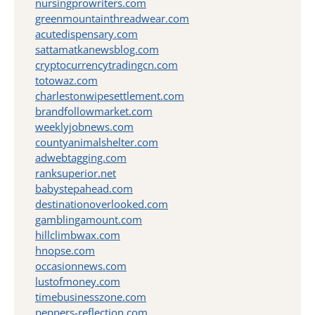
nursingprowriters.com
greenmountainthreadwear.com
acutedispensary.com
sattamatkanewsblog.com
cryptocurrencytradingcn.com
totowaz.com
charlestonwipesettlement.com
brandfollowmarket.com
weeklyjobnews.com
countyanimalshelter.com
adwebtagging.com
ranksuperior.net
babystepahead.com
destinationoverlooked.com
gamblingamount.com
hillclimbwax.com
hnopse.com
occasionnews.com
lustofmoney.com
timebusinesszone.com
peppers-reflection.com