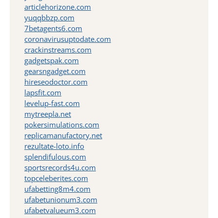
articlehorizone.com
yuqqbbzp.com
7betagents6.com
coronavirusuptodate.com
crackinstreams.com
gadgetspak.com
gearsngadget.com
hireseodoctor.com
lapsfit.com
levelup-fast.com
mytreepla.net
pokersimulations.com
replicamanufactory.net
rezultate-loto.info
splendifulous.com
sportsrecords4u.com
topceleberites.com
ufabetting8m4.com
ufabetunionum3.com
ufabetvalueum3.com