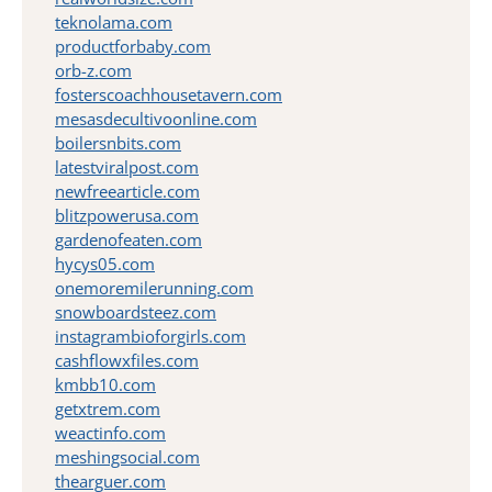
teknolama.com
productforbaby.com
orb-z.com
fosterscoachhousetavern.com
mesasdecultivoonline.com
boilersnbits.com
latestviralpost.com
newfreearticle.com
blitzpowerusa.com
gardenofeaten.com
hycys05.com
onemoremilerunning.com
snowboardsteez.com
instagrambioforgirls.com
cashflowxfiles.com
kmbb10.com
getxtrem.com
weactinfo.com
meshingsocial.com
thearguer.com