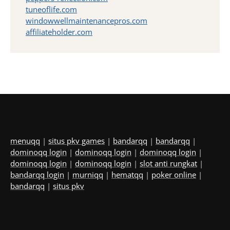
tuneoflife.com
windowwellmaintenancepros.com
affiliateholder.com
menuqq
|
situs pkv games
|
bandarqq
|
bandarqq
|
dominoqq login
|
dominoqq login
|
dominoqq login
|
dominoqq login
|
dominoqq login
|
slot anti rungkat
|
bandarqq login
|
murniqq
|
hematqq
|
poker online
|
bandarqq
|
situs pkv