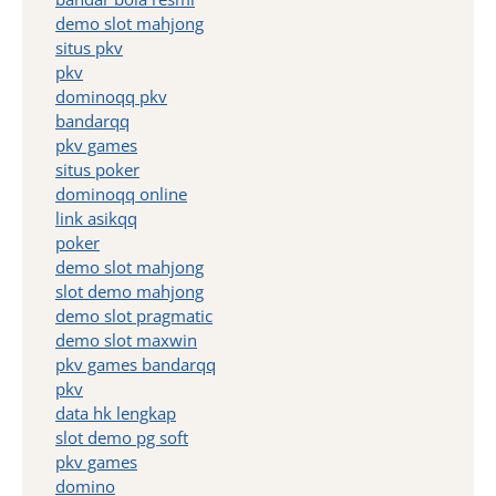
demo slot mahjong
situs pkv
pkv
dominoqq pkv
bandarqq
pkv games
situs poker
dominoqq online
link asikqq
poker
demo slot mahjong
slot demo mahjong
demo slot pragmatic
demo slot maxwin
pkv games bandarqq
pkv
data hk lengkap
slot demo pg soft
pkv games
domino