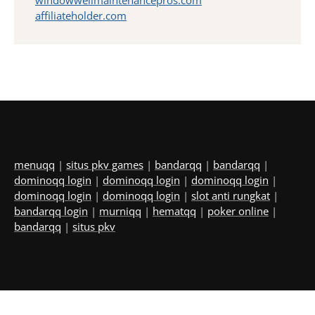
windowwellmaintenancepros.com
affiliateholder.com
menuqq
|
situs pkv games
|
bandarqq
|
bandarqq
|
dominoqq login
|
dominoqq login
|
dominoqq login
|
dominoqq login
|
dominoqq login
|
slot anti rungkat
|
bandarqq login
|
murniqq
|
hematqq
|
poker online
|
bandarqq
|
situs pkv