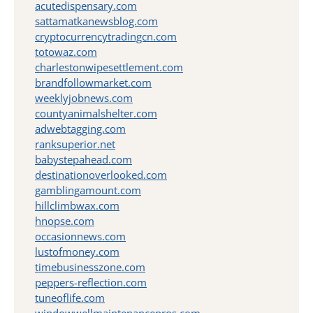
acutedispensary.com
sattamatkanewsblog.com
cryptocurrencytradingcn.com
totowaz.com
charlestonwipesettlement.com
brandfollowmarket.com
weeklyjobnews.com
countyanimalshelter.com
adwebtagging.com
ranksuperior.net
babystepahead.com
destinationoverlooked.com
gamblingamount.com
hillclimbwax.com
hnopse.com
occasionnews.com
lustofmoney.com
timebusinesszone.com
peppers-reflection.com
tuneoflife.com