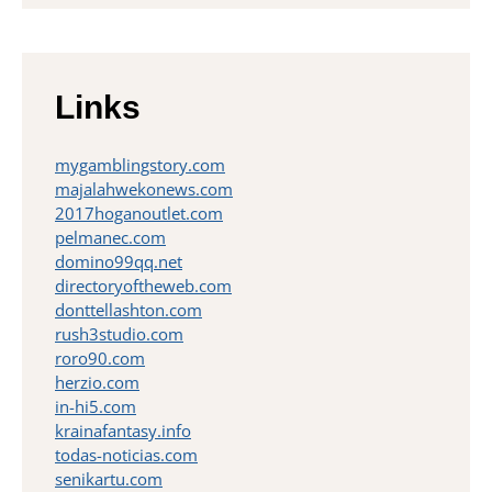
Links
mygamblingstory.com
majalahwekonews.com
2017hoganoutlet.com
pelmanec.com
domino99qq.net
directoryoftheweb.com
donttellashton.com
rush3studio.com
roro90.com
herzio.com
in-hi5.com
krainafantasy.info
todas-noticias.com
senikartu.com