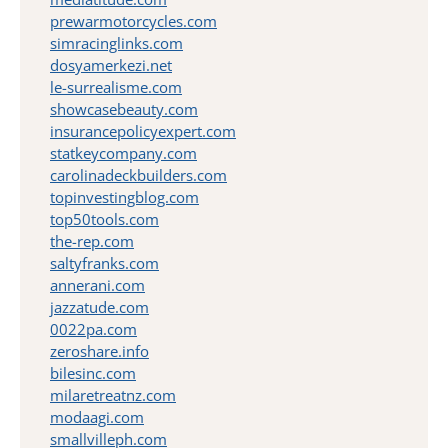
prewarmotorcycles.com
simracinglinks.com
dosyamerkezi.net
le-surrealisme.com
showcasebeauty.com
insurancepolicyexpert.com
statkeycompany.com
carolinadeckbuilders.com
topinvestingblog.com
top50tools.com
the-rep.com
saltyfranks.com
annerani.com
jazzatude.com
0022pa.com
zeroshare.info
bilesinc.com
milaretreatnz.com
modaagi.com
smallvilleph.com