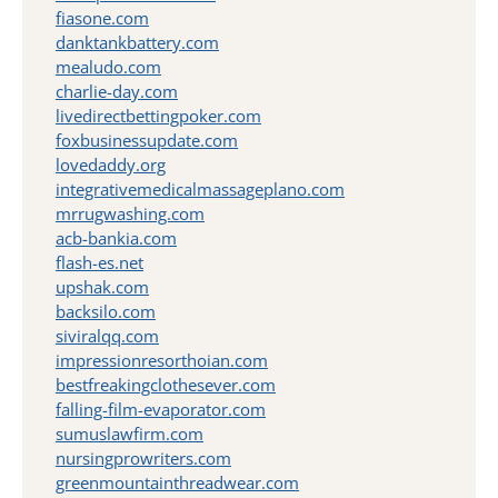
fiasone.com
danktankbattery.com
mealudo.com
charlie-day.com
livedirectbettingpoker.com
foxbusinessupdate.com
lovedaddy.org
integrativemedicalmassageplano.com
mrrugwashing.com
acb-bankia.com
flash-es.net
upshak.com
backsilo.com
siviralqq.com
impressionresorthoian.com
bestfreakingclothesever.com
falling-film-evaporator.com
sumuslawfirm.com
nursingprowriters.com
greenmountainthreadwear.com