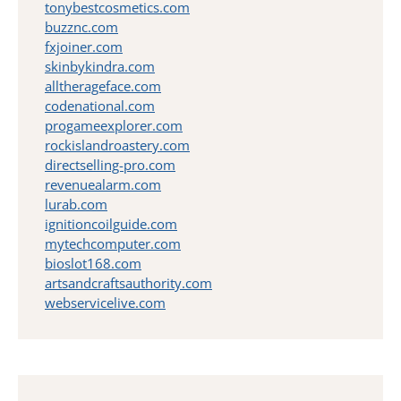
tonybestcosmetics.com
buzznc.com
fxjoiner.com
skinbykindra.com
alltherageface.com
codenational.com
progameexplorer.com
rockislandroastery.com
directselling-pro.com
revenuealarm.com
lurab.com
ignitioncoilguide.com
mytechcomputer.com
bioslot168.com
artsandcraftsauthority.com
webservicelive.com