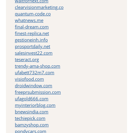
waitfornext.com
clearvisionmarketing.co
quantum-code.co
whatnews.me
final-dream.com
finest-replica.net
gestioneinh.info
prosportdaily.net
salesinvest22.com
teseract.org
trendy-ama-shop.com
ufabett732m7.com
visiofood.com
droidwindow.com
freeprsubmission.com
ufagold666.com
myinteriorblog.com
bnewsindia.com
techiepick.com
bamzyshop.com
pondycars.com