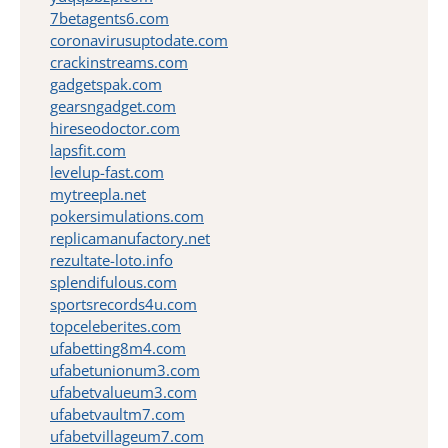
7betagents6.com
coronavirusuptodate.com
crackinstreams.com
gadgetspak.com
gearsngadget.com
hireseodoctor.com
lapsfit.com
levelup-fast.com
mytreepla.net
pokersimulations.com
replicamanufactory.net
rezultate-loto.info
splendifulous.com
sportsrecords4u.com
topceleberites.com
ufabetting8m4.com
ufabetunionum3.com
ufabetvalueum3.com
ufabetvaultm7.com
ufabetvillageum7.com