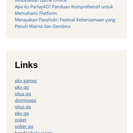
Kesuksesan Game Online
Apa itu Parlay4D? Panduan Komprehensif untuk
Memahami Platform
Merayakan Paushoki: Festival Kebersamaan yang
Penuh Warna dan Gembira
Links
pkv games
pkv qq
situs qq
dominoqq
situs qq
pkv qq
poker
poker qq
bandar bola resmi