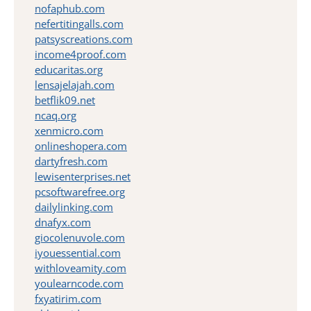
nofaphub.com
nefertitingalls.com
patsyscreations.com
income4proof.com
educaritas.org
lensajelajah.com
betflik09.net
ncaq.org
xenmicro.com
onlineshopera.com
dartyfresh.com
lewisenterprises.net
pcsoftwarefree.org
dailylinking.com
dnafyx.com
giocolenuvole.com
iyouessential.com
withloveamity.com
youlearncode.com
fxyatirim.com