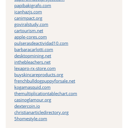
papibakigrafo.com
icanhazjs.com
canimpact.org
goviralstudy.com
cartourism.net
apple-cores.com
pulserasdeactividad10.com
barbaracarlotti.com
desktopmining.net
inthebleachers.net
lexapro-rx-store.com
buyskincareproducts.org
frenchbulldogpuppyforsale.net
kogamasquid.com
themultiplicationtablechart.com
casinoglamour.org
dextercoin.io
christianarticledirectory.org
5homestyle.com