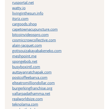
rusportal.net
watty.io
livinginthesun.info
itsriz.com
cargoods.shop
capetownacupuncture.com
bitcoinvideospro.com
cosmiccrowcollective.com
alain-jacquet.com
gotisouizakayabakeneko.com
meshpoint.me
spongebob.net
busyboxintl.com
auttayanratchapak.com
postcoffeebarva.com
elteatromilliondollar.com
burgerkingfranchise.org
vallarpadathamma.net
realworldsize.com
teknolama.com