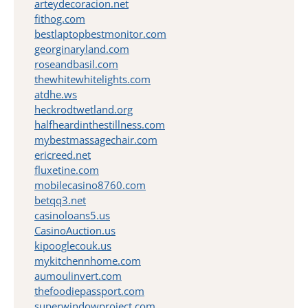
arteydecoracion.net
fithog.com
bestlaptopbestmonitor.com
georginaryland.com
roseandbasil.com
thewhitewhitelights.com
atdhe.ws
heckrodtwetland.org
halfheardinthestillness.com
mybestmassagechair.com
ericreed.net
fluxetine.com
mobilecasino8760.com
betqq3.net
casinoloans5.us
CasinoAuction.us
kipooglecouk.us
mykitchennhome.com
aumoulinvert.com
thefoodiepassport.com
superwindowproject.com