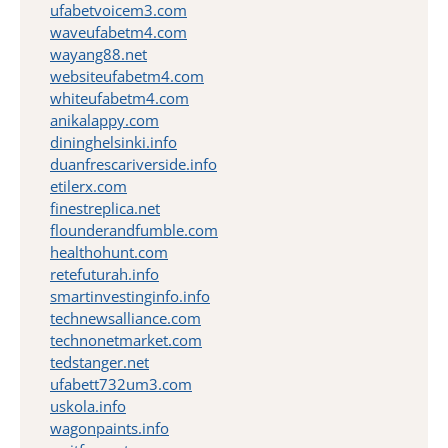
ufabetvoicem3.com
waveufabetm4.com
wayang88.net
websiteufabetm4.com
whiteufabetm4.com
anikalappy.com
dininghelsinki.info
duanfrescariverside.info
etilerx.com
finestreplica.net
flounderandfumble.com
healthohunt.com
retefuturah.info
smartinvestinginfo.info
technewsalliance.com
technonetmarket.com
tedstanger.net
ufabett732um3.com
uskola.info
wagonpaints.info