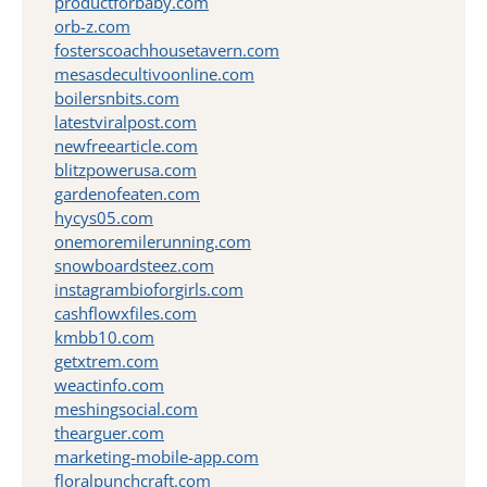
productforbaby.com
orb-z.com
fosterscoachhousetavern.com
mesasdecultivoonline.com
boilersnbits.com
latestviralpost.com
newfreearticle.com
blitzpowerusa.com
gardenofeaten.com
hycys05.com
onemoremilerunning.com
snowboardsteez.com
instagrambioforgirls.com
cashflowxfiles.com
kmbb10.com
getxtrem.com
weactinfo.com
meshingsocial.com
thearguer.com
marketing-mobile-app.com
floralpunchcraft.com