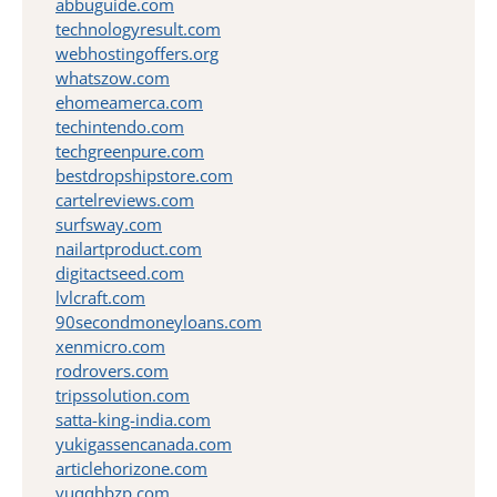
abbuguide.com
technologyresult.com
webhostingoffers.org
whatszow.com
ehomeamerca.com
techintendo.com
techgreenpure.com
bestdropshipstore.com
cartelreviews.com
surfsway.com
nailartproduct.com
digitactseed.com
lvlcraft.com
90secondmoneyloans.com
xenmicro.com
rodrovers.com
tripssolution.com
satta-king-india.com
yukigassencanada.com
articlehorizone.com
yuqqbbzp.com