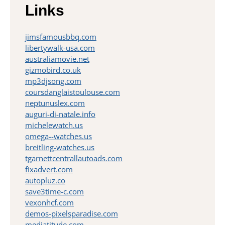
Links
jimsfamousbbq.com
libertywalk-usa.com
australiamovie.net
gizmobird.co.uk
mp3djsong.com
coursdanglaistoulouse.com
neptunuslex.com
auguri-di-natale.info
michelewatch.us
omega--watches.us
breitling-watches.us
tgarnettcentrallautoads.com
fixadvert.com
autopluz.co
save3time-c.com
vexonhcf.com
demos-pixelsparadise.com
mediatitude.com