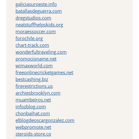
galiciasuroeste.info
batallasdeguerra.com
dregstudios.com
neatstuffhelpskids.org
moraessoccer.com
forochile.org
chart-track.com
wonderfultraveling.com
promocioname.net
wimaxworld.com
freeonlinecricketgames.net
bestcashing.biz
firerestrictions.us
archiesbrooklyn.com
muambeiros.net
infozblog.com
chonbaihat.com
elblogdeoscargonzalez.com
webpromote.net
steroids-store.co