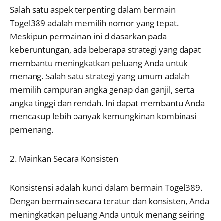
Salah satu aspek terpenting dalam bermain
Togel389 adalah memilih nomor yang tepat.
Meskipun permainan ini didasarkan pada
keberuntungan, ada beberapa strategi yang dapat
membantu meningkatkan peluang Anda untuk
menang. Salah satu strategi yang umum adalah
memilih campuran angka genap dan ganjil, serta
angka tinggi dan rendah. Ini dapat membantu Anda
mencakup lebih banyak kemungkinan kombinasi
pemenang.
2. Mainkan Secara Konsisten
Konsistensi adalah kunci dalam bermain Togel389.
Dengan bermain secara teratur dan konsisten, Anda
meningkatkan peluang Anda untuk menang seiring