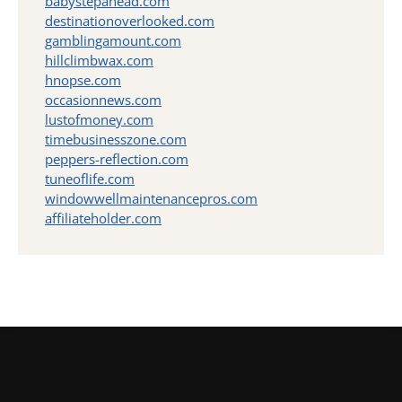
babystepahead.com
destinationoverlooked.com
gamblingamount.com
hillclimbwax.com
hnopse.com
occasionnews.com
lustofmoney.com
timebusinesszone.com
peppers-reflection.com
tuneoflife.com
windowwellmaintenancepros.com
affiliateholder.com