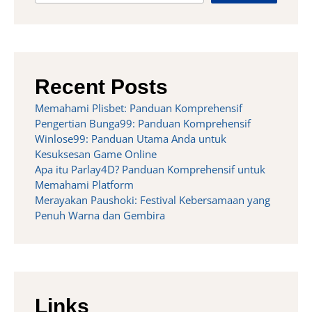
Recent Posts
Memahami Plisbet: Panduan Komprehensif
Pengertian Bunga99: Panduan Komprehensif
Winlose99: Panduan Utama Anda untuk
Kesuksesan Game Online
Apa itu Parlay4D? Panduan Komprehensif untuk
Memahami Platform
Merayakan Paushoki: Festival Kebersamaan yang
Penuh Warna dan Gembira
Links