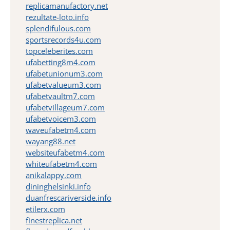
replicamanufactory.net
rezultate-loto.info
splendifulous.com
sportsrecords4u.com
topceleberites.com
ufabetting8m4.com
ufabetunionum3.com
ufabetvalueum3.com
ufabetvaultm7.com
ufabetvillageum7.com
ufabetvoicem3.com
waveufabetm4.com
wayang88.net
websiteufabetm4.com
whiteufabetm4.com
anikalappy.com
dininghelsinki.info
duanfrescariverside.info
etilerx.com
finestreplica.net