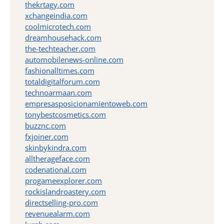
thekrtagy.com
xchangeindia.com
coolmicrotech.com
dreamhousehack.com
the-techteacher.com
automobilenews-online.com
fashionalltimes.com
totaldigitalforum.com
technoarmaan.com
empresasposicionamientoweb.com
tonybestcosmetics.com
buzznc.com
fxjoiner.com
skinbykindra.com
alltherageface.com
codenational.com
progameexplorer.com
rockislandroastery.com
directselling-pro.com
revenuealarm.com