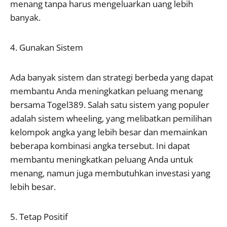
menang tanpa harus mengeluarkan uang lebih
banyak.
4. Gunakan Sistem
Ada banyak sistem dan strategi berbeda yang dapat
membantu Anda meningkatkan peluang menang
bersama Togel389. Salah satu sistem yang populer
adalah sistem wheeling, yang melibatkan pemilihan
kelompok angka yang lebih besar dan memainkan
beberapa kombinasi angka tersebut. Ini dapat
membantu meningkatkan peluang Anda untuk
menang, namun juga membutuhkan investasi yang
lebih besar.
5. Tetap Positif