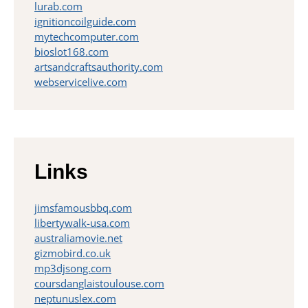
lurab.com
ignitioncoilguide.com
mytechcomputer.com
bioslot168.com
artsandcraftsauthority.com
webservicelive.com
Links
jimsfamousbbq.com
libertywalk-usa.com
australiamovie.net
gizmobird.co.uk
mp3djsong.com
coursdanglaistoulouse.com
neptunuslex.com