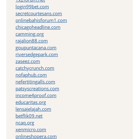
login99bet.com
secretcourtesans.com
onlinebahisforum1.com
chicagoheadline.com
camming.org
rajalion88.com
goupuntacana.com
riversedgepark.com
zaseez.com
catchycrunch.com
nofaphub.com
nefertitingalls.com
patsyscreations.com
income4proof.com
educaritas.org
lensajelajah.com
betflik09.net
ncaq.org
xenmicro.com
onlineshopera.com