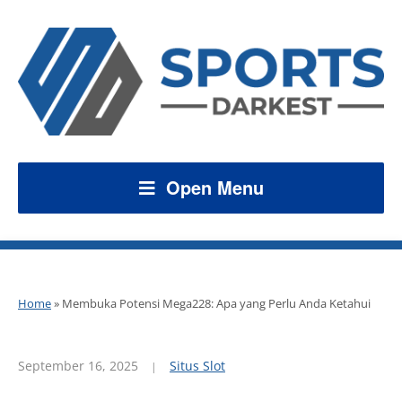
Open Menu
Home
»
Membuka Potensi Mega228: Apa yang Perlu Anda Ketahui
September 16, 2025
Situs Slot