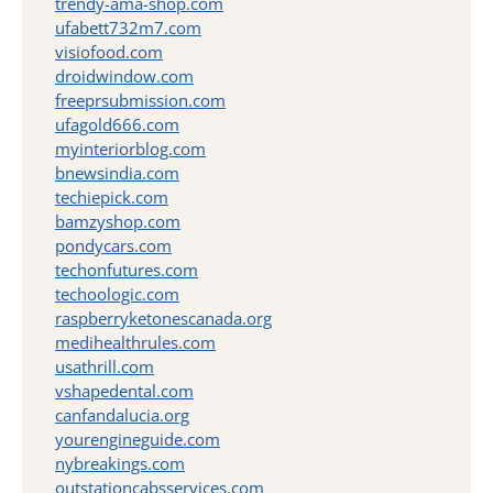
trendy-ama-shop.com
ufabett732m7.com
visiofood.com
droidwindow.com
freeprsubmission.com
ufagold666.com
myinteriorblog.com
bnewsindia.com
techiepick.com
bamzyshop.com
pondycars.com
techonfutures.com
techoologic.com
raspberryketonescanada.org
medihealthrules.com
usathrill.com
vshapedental.com
canfandalucia.org
yourengineguide.com
nybreakings.com
outstationcabsservices.com