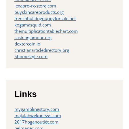
lexapro-rx-store.com
buyskincareproducts.org
frenchbulldogpuppyforsale.net
kogamasquid.com
themultiplicationtablechart.com
casinoglamour.org
dextercoin.io
christianarticledirectory.org
5homestyle.com
Links
mygamblingstory.com
majalahwekonews.com
2017hoganoutlet.com
pelmanec.com