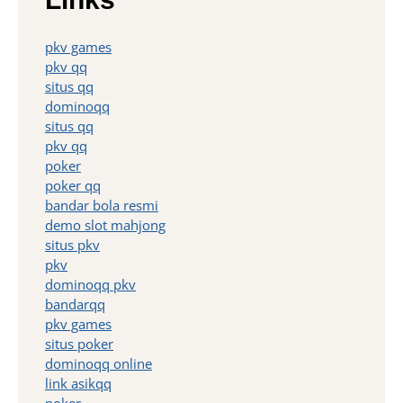
pkv games
pkv qq
situs qq
dominoqq
situs qq
pkv qq
poker
poker qq
bandar bola resmi
demo slot mahjong
situs pkv
pkv
dominoqq pkv
bandarqq
pkv games
situs poker
dominoqq online
link asikqq