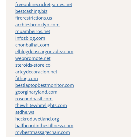
freeonlinecricketgames.net
bestcashing.biz
firerestrictions.us
archiesbrooklyn.com
muambeiros.net
infozblog.com
chonbaihat.com
elblogdeoscargonzalez.com
webpromote.net
steroids-store.co
arteydecoracion.net
fithog.com
bestlaptopbestmonitor.com
georginaryland.com
roseandbasil.com
thewhitewhitelights.com
atdhe.ws
heckrodtwetland.org
halfheardinthestillness.com
mybestmassagechair.com