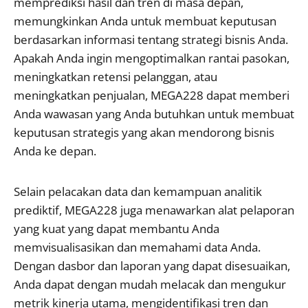
memprediksi hasil dan tren di masa depan,
memungkinkan Anda untuk membuat keputusan
berdasarkan informasi tentang strategi bisnis Anda.
Apakah Anda ingin mengoptimalkan rantai pasokan,
meningkatkan retensi pelanggan, atau
meningkatkan penjualan, MEGA228 dapat memberi
Anda wawasan yang Anda butuhkan untuk membuat
keputusan strategis yang akan mendorong bisnis
Anda ke depan.
Selain pelacakan data dan kemampuan analitik
prediktif, MEGA228 juga menawarkan alat pelaporan
yang kuat yang dapat membantu Anda
memvisualisasikan dan memahami data Anda.
Dengan dasbor dan laporan yang dapat disesuaikan,
Anda dapat dengan mudah melacak dan mengukur
metrik kinerja utama, mengidentifikasi tren dan