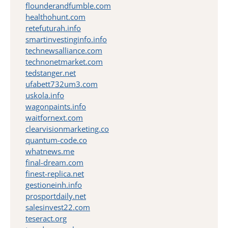
flounderandfumble.com
healthohunt.com
retefuturah.info
smartinvestinginfo.info
technewsalliance.com
technonetmarket.com
tedstanger.net
ufabett732um3.com
uskola.info
wagonpaints.info
waitfornext.com
clearvisionmarketing.co
quantum-code.co
whatnews.me
final-dream.com
finest-replica.net
gestioneinh.info
prosportdaily.net
salesinvest22.com
teseract.org