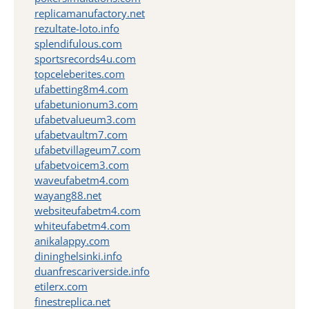
replicamanufactory.net
rezultate-loto.info
splendifulous.com
sportsrecords4u.com
topceleberites.com
ufabetting8m4.com
ufabetunionum3.com
ufabetvalueum3.com
ufabetvaultm7.com
ufabetvillageum7.com
ufabetvoicem3.com
waveufabetm4.com
wayang88.net
websiteufabetm4.com
whiteufabetm4.com
anikalappy.com
dininghelsinki.info
duanfrescariverside.info
etilerx.com
finestreplica.net