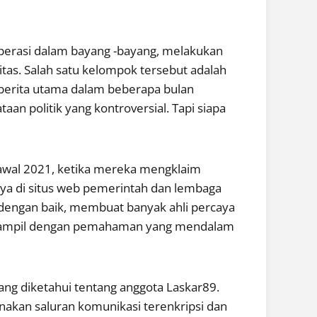
perasi dalam bayang -bayang, melakukan
s. Salah satu kelompok tersebut adalah
i berita utama dalam beberapa bulan
aan politik yang kontroversial. Tapi siapa
 awal 2021, ketika mereka mengklaim
ya di situs web pemerintah dan lembaga
dengan baik, membuat banyak ahli percaya
 terampil dengan pemahaman yang mendalam
yang diketahui tentang anggota Laskar89.
nakan saluran komunikasi terenkripsi dan