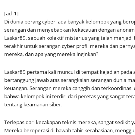
[ad_1]
Di dunia perang cyber, ada banyak kelompok yang bero
serangan dan menyebabkan kekacauan dengan anonimita
Laskar89, sebuah kolektif misterius yang telah menjad
terakhir untuk serangan cyber profil mereka dan pernyat
mereka, dan apa yang mereka inginkan?
Laskar89 pertama kali muncul di tempat kejadian pada
bertanggung jawab atas serangkaian serangan dunia ma
keuangan. Serangan mereka canggih dan terkoordinasi 
bahwa kelompok ini terdiri dari peretas yang sangat
tentang keamanan siber.
Terlepas dari kecakapan teknis mereka, sangat sedikit 
Mereka beroperasi di bawah tabir kerahasiaan, menggu