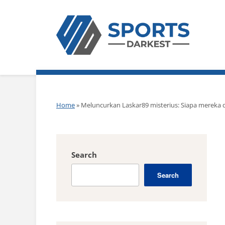
Home
»
Meluncurkan Laskar89 misterius: Siapa mereka 
Search
Search