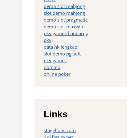
demo slot mahjong
slot demo mahjong
demo slot pragmatic
demo slot maxwin
pkv games bandarqq
pkv
data hk lengkap
slot demo pg soft
pkv games
domino
online poker
Links
stagehubs.com
1x2forum.net