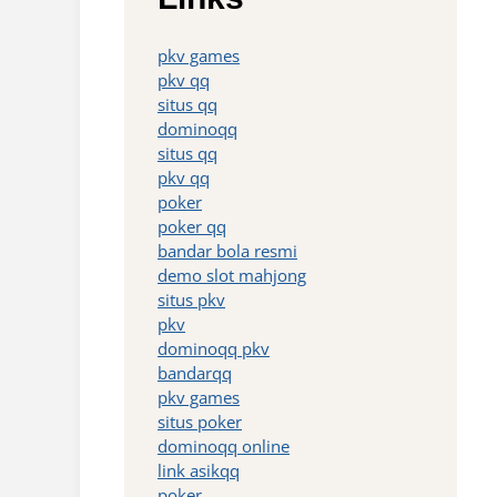
pkv games
pkv qq
situs qq
dominoqq
situs qq
pkv qq
poker
poker qq
bandar bola resmi
demo slot mahjong
situs pkv
pkv
dominoqq pkv
bandarqq
pkv games
situs poker
dominoqq online
link asikqq
poker