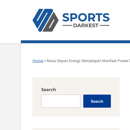
Home
»
Masa Depan Energi: Menjelajahi Manfaat Power
Search
Search