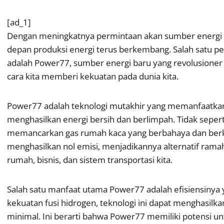
[ad_1]
Dengan meningkatnya permintaan akan sumber energi y
depan produksi energi terus berkembang. Salah satu pe
adalah Power77, sumber energi baru yang revolusioner
cara kita memberi kekuatan pada dunia kita.
Power77 adalah teknologi mutakhir yang memanfaatkan
menghasilkan energi bersih dan berlimpah. Tidak seperti
memancarkan gas rumah kaca yang berbahaya dan berk
menghasilkan nol emisi, menjadikannya alternatif ram
rumah, bisnis, dan sistem transportasi kita.
Salah satu manfaat utama Power77 adalah efisiensinya
kekuatan fusi hidrogen, teknologi ini dapat menghasilk
minimal. Ini berarti bahwa Power77 memiliki potensi 