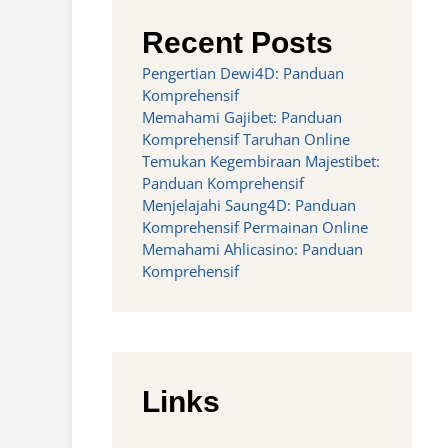
Recent Posts
Pengertian Dewi4D: Panduan
Komprehensif
Memahami Gajibet: Panduan
Komprehensif Taruhan Online
Temukan Kegembiraan Majestibet:
Panduan Komprehensif
Menjelajahi Saung4D: Panduan
Komprehensif Permainan Online
Memahami Ahlicasino: Panduan
Komprehensif
Links