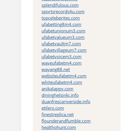
splendifulous.com
sportsrecords4u.com
topceleberites.com
ufabetting8m4.com
ufabetunionum3.com
ufabetvalueum3.com
ufabetvaultm7.com
ufabetvillageum7.com
ufabetvoicem3.com
waveufabetm4.com
wayang88.net
websiteufabetm4.com
whiteufabetm4.com
anikalappy.com
dininghelsinki.info
duanfrescariverside.info
etilerx.com
finestreplica.net
flounderandfumble.com
healthohunt.com