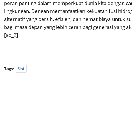
peran penting dalam memperkuat dunia kita dengan ca
lingkungan. Dengan memanfaatkan kekuatan fusi hidrog
alternatif yang bersih, efisien, dan hemat biaya untuk 
bagi masa depan yang lebih cerah bagi generasi yang ak
[ad_2]
Tags:
Slot