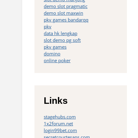
demo slot pragmatic
demo slot maxwin
pkv games bandarqq
pkv
data hk lengkap
slot demo pg soft
pkv games
domino
online poker
Links
stagehubs.com
1x2forum.net
login99bet.com
secretcourtesans.com