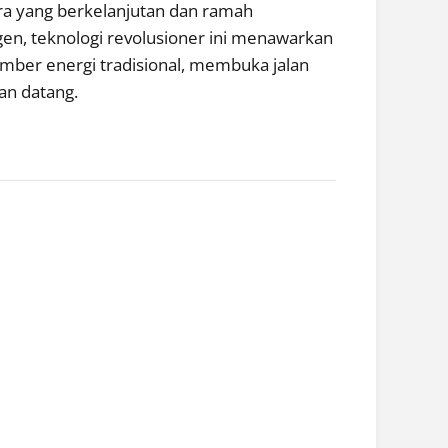
ra yang berkelanjutan dan ramah
en, teknologi revolusioner ini menawarkan
sumber energi tradisional, membuka jalan
an datang.