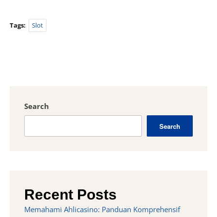
Tags:
Slot
Search
Search
Recent Posts
Memahami Ahlicasino: Panduan Komprehensif