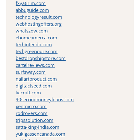
fxyatirim.com
abbuguide.com
technologyresult.com
webhostingoffers.org
whatszow.com
ehomeamerca.com
techintendo.com
techgreenpure.com
bestdropshipstore.com
cartelreviews.com
surfsway.com
nailartproduct.com
digitactseed.com
lvlcraft.com
90secondmoneyloans.com
xenmicro.com
rodrovers.com
tripssolution.com
satta-king-india.com
yukigassencanada.com