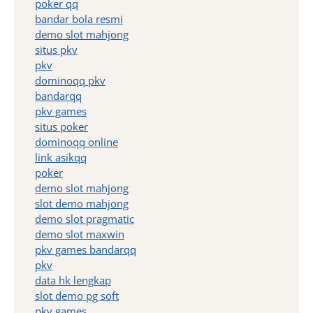
poker qq
bandar bola resmi
demo slot mahjong
situs pkv
pkv
dominoqq pkv
bandarqq
pkv games
situs poker
dominoqq online
link asikqq
poker
demo slot mahjong
slot demo mahjong
demo slot pragmatic
demo slot maxwin
pkv games bandarqq
pkv
data hk lengkap
slot demo pg soft
pkv games