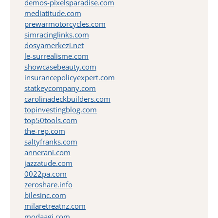
demos-pixelsparadise.com
mediatitude.com
prewarmotorcycles.com
simracinglinks.com
dosyamerkezi.net
le-surrealisme.com
showcasebeauty.com
insurancepolicyexpert.com
statkeycompany.com
carolinadeckbuilders.com
topinvestingblog.com
top50tools.com
the-rep.com
saltyfranks.com
annerani.com
jazzatude.com
0022pa.com
zeroshare.info
bilesinc.com
milaretreatnz.com
modaagi.com