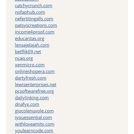
catchycrunch.com
nofaphub.com
nefertitingalls.com
patsyscreations.com
income4proof.com
educaritas.org
lensajelajah.com
betflik09.net
ncaq.org
xenmicro.com
onlineshopera.com
dartyfresh.com
lewisenterprises.net
pcsoftwarefree.org
dailylinking.com
dnafyx.com
giocolenuvole.com
iyouessential.com
withloveamity.com
youlearncode.com