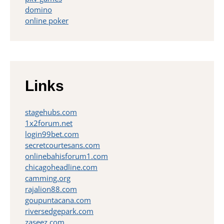
domino
online poker
Links
stagehubs.com
1x2forum.net
login99bet.com
secretcourtesans.com
onlinebahisforum1.com
chicagoheadline.com
camming.org
rajalion88.com
goupuntacana.com
riversedgepark.com
zaseez.com