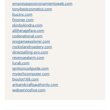
empresasposicionamientoweb.com
tonybestcosmetics.com
buzznc.com
fxjoiner.com
skinbykindra.com
alltherageface.com
codenational.com
progameexplorer.com
rockislandroastery.com
directselling-pro.com
revenuealarm.com
lurab.com
ignitioncoilguide.com
mytechcomputer.com
bioslot168.com
artsandcraftsauthority.com
webservicelive.com