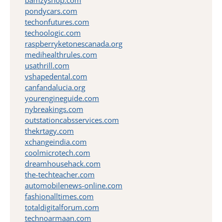
bamzyshop.com
pondycars.com
techonfutures.com
techoologic.com
raspberryketonescanada.org
medihealthrules.com
usathrill.com
vshapedental.com
canfandalucia.org
yourengineguide.com
nybreakings.com
outstationcabsservices.com
thekrtagy.com
xchangeindia.com
coolmicrotech.com
dreamhousehack.com
the-techteacher.com
automobilenews-online.com
fashionalltimes.com
totaldigitalforum.com
technoarmaan.com