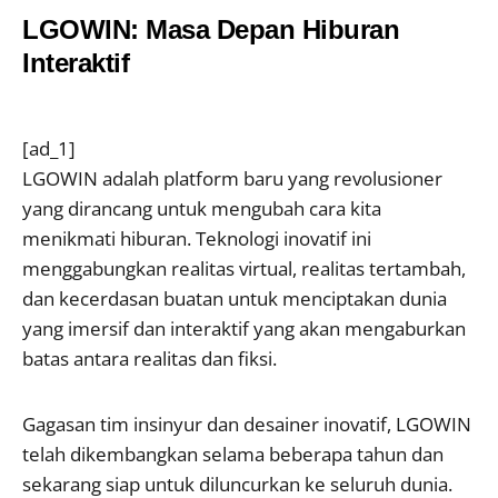
LGOWIN: Masa Depan Hiburan
Interaktif
[ad_1]
LGOWIN adalah platform baru yang revolusioner
yang dirancang untuk mengubah cara kita
menikmati hiburan. Teknologi inovatif ini
menggabungkan realitas virtual, realitas tertambah,
dan kecerdasan buatan untuk menciptakan dunia
yang imersif dan interaktif yang akan mengaburkan
batas antara realitas dan fiksi.
Gagasan tim insinyur dan desainer inovatif, LGOWIN
telah dikembangkan selama beberapa tahun dan
sekarang siap untuk diluncurkan ke seluruh dunia.