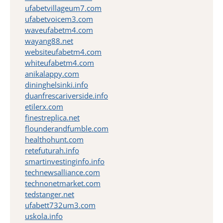
ufabetvillageum7.com
ufabetvoicem3.com
waveufabetm4.com
wayang88.net
websiteufabetm4.com
whiteufabetm4.com
anikalappy.com
dininghelsinki.info
duanfrescariverside.info
etilerx.com
finestreplica.net
flounderandfumble.com
healthohunt.com
retefuturah.info
smartinvestinginfo.info
technewsalliance.com
technonetmarket.com
tedstanger.net
ufabett732um3.com
uskola.info