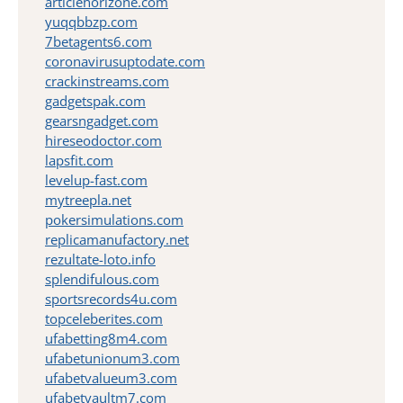
articlehorizone.com
yuqqbbzp.com
7betagents6.com
coronavirusuptodate.com
crackinstreams.com
gadgetspak.com
gearsngadget.com
hireseodoctor.com
lapsfit.com
levelup-fast.com
mytreepla.net
pokersimulations.com
replicamanufactory.net
rezultate-loto.info
splendifulous.com
sportsrecords4u.com
topceleberites.com
ufabetting8m4.com
ufabetunionum3.com
ufabetvalueum3.com
ufabetvaultm7.com