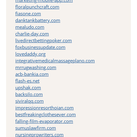
marketing-mobile-app.com
floralpunchcraft.com
fiasone.com
danktankbattery.com
mealudo.com
charlie-day.com
livedirectbettingpoker.com
foxbusinessupdate.com
lovedaddy.org
integrativemedicalmassageplano.com
mrrugwashing.com
acb-bankia.com
flash-es.net
upshak.com
backsilo.com
siviralqq.com
impressionresorthoian.com
bestfreakingclothesever.com
falling-film-evaporator.com
sumuslawfirm.com
nursingprowriters.com