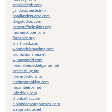
smallvilleph.com
galiciasuroeste.info
batallasdeguerra.com
dregstudios.com
neatstuffhelpskids.org
moraessoccer.com
forochile.org
chart-track.com
wonderfultraveling.com
promocioname.net
wimaxworld.com
freeonlinecricketgames.net
bestcashing.biz
firerestrictions.us
archiesbrooklyn.com
muambeiros.net
infozblog.com
chonbaihat.com
elblogdeoscargonzalez.com
webpromote.net