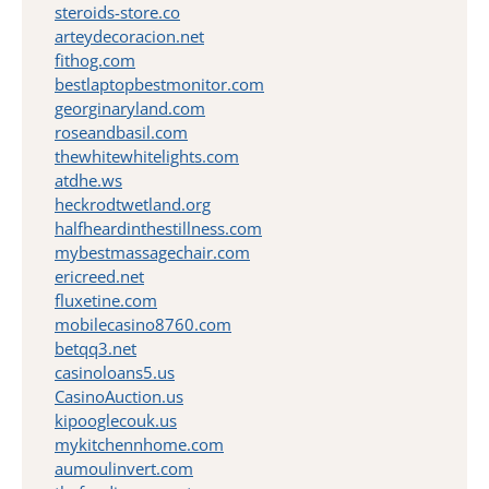
steroids-store.co
arteydecoracion.net
fithog.com
bestlaptopbestmonitor.com
georginaryland.com
roseandbasil.com
thewhitewhitelights.com
atdhe.ws
heckrodtwetland.org
halfheardinthestillness.com
mybestmassagechair.com
ericreed.net
fluxetine.com
mobilecasino8760.com
betqq3.net
casinoloans5.us
CasinoAuction.us
kipooglecouk.us
mykitchennhome.com
aumoulinvert.com