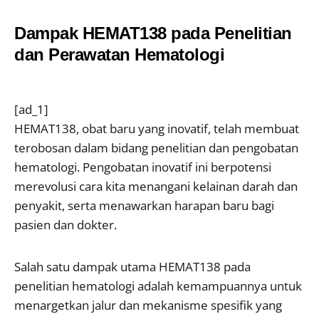
Dampak HEMAT138 pada Penelitian
dan Perawatan Hematologi
[ad_1]
HEMAT138, obat baru yang inovatif, telah membuat
terobosan dalam bidang penelitian dan pengobatan
hematologi. Pengobatan inovatif ini berpotensi
merevolusi cara kita menangani kelainan darah dan
penyakit, serta menawarkan harapan baru bagi
pasien dan dokter.
Salah satu dampak utama HEMAT138 pada
penelitian hematologi adalah kemampuannya untuk
menargetkan jalur dan mekanisme spesifik yang