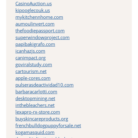
CasinoAuction.us
kipooglecouk.us
mykitchennhome.com
aumoulinvert.com
thefoodiepassport.com
superwindowproject.com
papibakigrafo.com
icanhazjs.com
canimpact.org
goviralstudy.com
cartourism.net
apple-cores.com
pulserasdeactividad10.com
barbaracarlotti.com
desktopmining.net
inthebleachers.net
lexapro-rx-store.com
buyskincareproducts.org
frenchbulldogpuppyforsale.net
kogamasquid.com