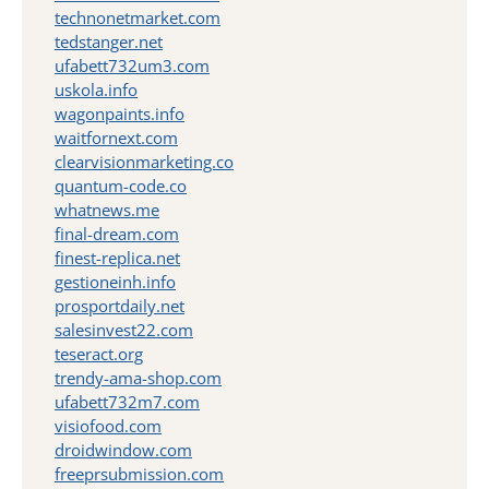
technonetmarket.com
tedstanger.net
ufabett732um3.com
uskola.info
wagonpaints.info
waitfornext.com
clearvisionmarketing.co
quantum-code.co
whatnews.me
final-dream.com
finest-replica.net
gestioneinh.info
prosportdaily.net
salesinvest22.com
teseract.org
trendy-ama-shop.com
ufabett732m7.com
visiofood.com
droidwindow.com
freeprsubmission.com