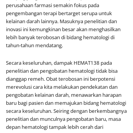
perusahaan farmasi semakin fokus pada
pengembangan terapi bertarget serupa untuk
kelainan darah lainnya. Masuknya penelitian dan
inovasi ini kemungkinan besar akan menghasilkan
lebih banyak terobosan di bidang hematologi di
tahun-tahun mendatang.
Secara keseluruhan, dampak HEMAT138 pada
penelitian dan pengobatan hematologi tidak bisa
dianggap remeh. Obat terobosan ini berpotensi
merevolusi cara kita melakukan pendekatan dan
pengobatan kelainan darah, menawarkan harapan
baru bagi pasien dan memajukan bidang hematologi
secara keseluruhan. Seiring dengan berkembangnya
penelitian dan munculnya pengobatan baru, masa
depan hematologi tampak lebih cerah dari