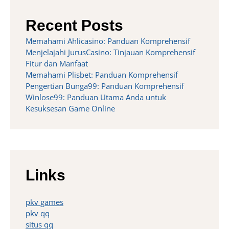
Recent Posts
Memahami Ahlicasino: Panduan Komprehensif
Menjelajahi JurusCasino: Tinjauan Komprehensif
Fitur dan Manfaat
Memahami Plisbet: Panduan Komprehensif
Pengertian Bunga99: Panduan Komprehensif
Winlose99: Panduan Utama Anda untuk
Kesuksesan Game Online
Links
pkv games
pkv qq
situs qq