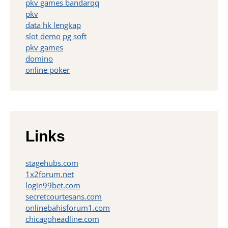
pkv games bandarqq
pkv
data hk lengkap
slot demo pg soft
pkv games
domino
online poker
Links
stagehubs.com
1x2forum.net
login99bet.com
secretcourtesans.com
onlinebahisforum1.com
chicagoheadline.com