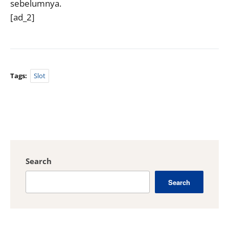
sebelumnya.
[ad_2]
Tags:
Slot
Search
Search