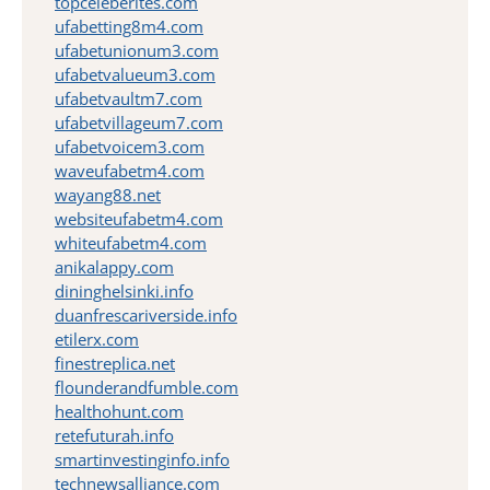
topceleberites.com
ufabetting8m4.com
ufabetunionum3.com
ufabetvalueum3.com
ufabetvaultm7.com
ufabetvillageum7.com
ufabetvoicem3.com
waveufabetm4.com
wayang88.net
websiteufabetm4.com
whiteufabetm4.com
anikalappy.com
dininghelsinki.info
duanfrescariverside.info
etilerx.com
finestreplica.net
flounderandfumble.com
healthohunt.com
retefuturah.info
smartinvestinginfo.info
technewsalliance.com