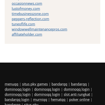
occasionnews.com
lustofmoney.com
timebusinesszone.com
peppers-reflection.com
tuneoflife.com
windowwellmaintenancepros.com
affiliateholder.com
menuqq
|
situs pkv games
|
bandarqq
|
bandarqq
|
dominoqq login
|
dominoqq login
|
dominoqq login
|
dominoqq login
|
dominoqq login
|
slot anti rungkat
|
bandarqq login
|
murniqq
|
hematqq
|
poker online
|
bandarqq
|
situs pkv