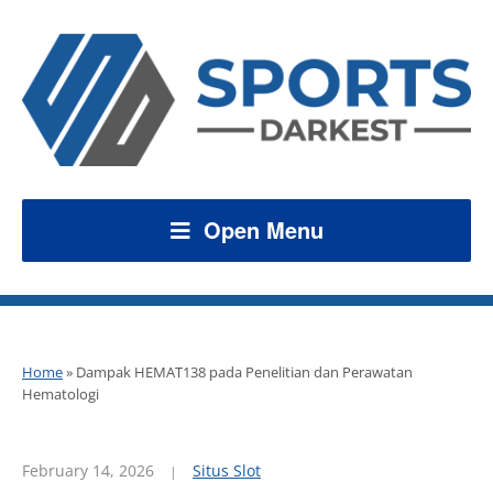
Open Menu
Home
»
Dampak HEMAT138 pada Penelitian dan Perawatan
Hematologi
February 14, 2026
Situs Slot