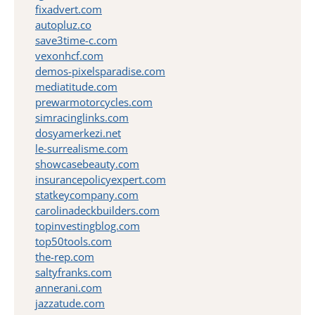
fixadvert.com
autopluz.co
save3time-c.com
vexonhcf.com
demos-pixelsparadise.com
mediatitude.com
prewarmotorcycles.com
simracinglinks.com
dosyamerkezi.net
le-surrealisme.com
showcasebeauty.com
insurancepolicyexpert.com
statkeycompany.com
carolinadeckbuilders.com
topinvestingblog.com
top50tools.com
the-rep.com
saltyfranks.com
annerani.com
jazzatude.com