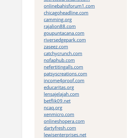
onlinebahisforum1.com
chicagoheadline.com
camming.org
rajalion88.com
goupuntacana.com
riversedgepark.com
zaseez.com
catchycrunch.com
nofaphub.com
nefertitingalls.com
patsyscreations.com
income4proof.com
educaritas.org
lensajelajah.com
betflik09.net
ncaq.org
xenmicro.com
onlineshopera.com
dartyfresh.com
lewisenterprises.net