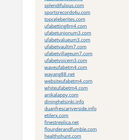
splendifulous.com
sportsrecords4u.com
topceleberites.com
ufabetting8m4.com
ufabetunionum3.com
ufabetvalueum3.com
ufabetvaultm7.com
ufabetvillageum7.com
ufabetvoicem3.com
waveufabetm4.com
wayang88.net
websiteufabetm4.com
whiteufabetm4.com
anikalappy.com
dininghelsinki.info
duanfrescariverside.info
etilerx.com
finestreplica.net
flounderandfumble.com
healthohunt.com