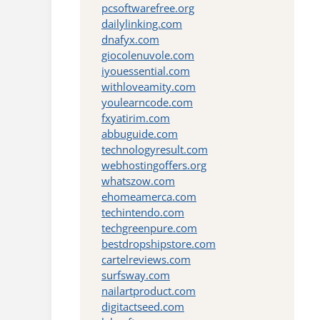
pcsoftwarefree.org
dailylinking.com
dnafyx.com
giocolenuvole.com
iyouessential.com
withloveamity.com
youlearncode.com
fxyatirim.com
abbuguide.com
technologyresult.com
webhostingoffers.org
whatszow.com
ehomeamerca.com
techintendo.com
techgreenpure.com
bestdropshipstore.com
cartelreviews.com
surfsway.com
nailartproduct.com
digitactseed.com