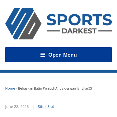
Open Menu
Home
»
Bebaskan Batin Penjudi Anda dengan Jangkar55
June 28, 2026
Situs Slot