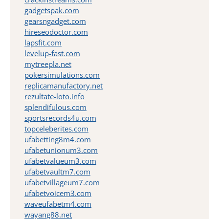
gadgetspak.com
gearsngadget.com
hireseodoctor.com
lapsfit.com
levelup-fast.com
mytreepla.net
pokersimulations.com
replicamanufactory.net
rezultate-loto.info
splendifulous.com
sportsrecords4u.com
topceleberites.com
ufabetting8m4.com
ufabetunionum3.com
ufabetvalueum3.com
ufabetvaultm7.com
ufabetvillageum7.com
ufabetvoicem3.com
waveufabetm4.com
wayang88.net