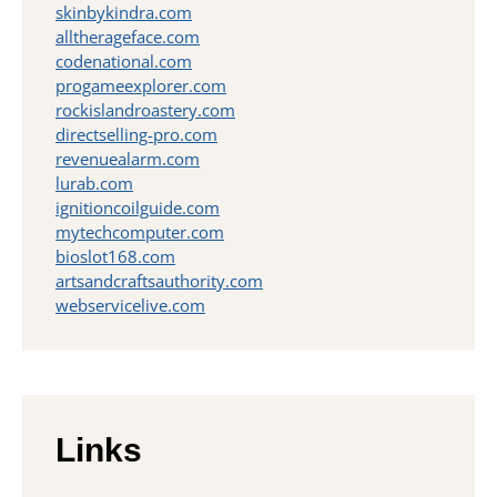
skinbykindra.com
alltherageface.com
codenational.com
progameexplorer.com
rockislandroastery.com
directselling-pro.com
revenuealarm.com
lurab.com
ignitioncoilguide.com
mytechcomputer.com
bioslot168.com
artsandcraftsauthority.com
webservicelive.com
Links