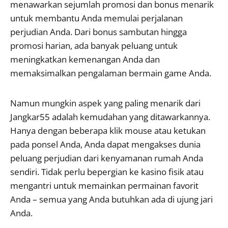
menawarkan sejumlah promosi dan bonus menarik
untuk membantu Anda memulai perjalanan
perjudian Anda. Dari bonus sambutan hingga
promosi harian, ada banyak peluang untuk
meningkatkan kemenangan Anda dan
memaksimalkan pengalaman bermain game Anda.
Namun mungkin aspek yang paling menarik dari
Jangkar55 adalah kemudahan yang ditawarkannya.
Hanya dengan beberapa klik mouse atau ketukan
pada ponsel Anda, Anda dapat mengakses dunia
peluang perjudian dari kenyamanan rumah Anda
sendiri. Tidak perlu bepergian ke kasino fisik atau
mengantri untuk memainkan permainan favorit
Anda – semua yang Anda butuhkan ada di ujung jari
Anda.