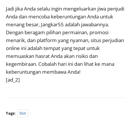
Jadi jika Anda selalu ingin mengeluarkan jiwa penjudi
Anda dan mencoba keberuntungan Anda untuk
menang besar, Jangkar55 adalah jawabannya.
Dengan beragam pilihan permainan, promosi
menarik, dan platform yang nyaman, situs perjudian
online ini adalah tempat yang tepat untuk
memuaskan hasrat Anda akan risiko dan
kegembiraan. Cobalah hari ini dan lihat ke mana
keberuntungan membawa Anda!
[ad_2]
Tags:
Slot