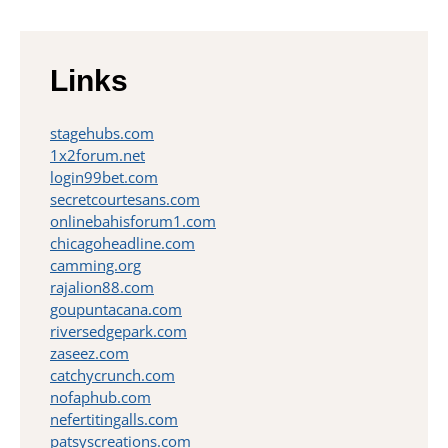
Links
stagehubs.com
1x2forum.net
login99bet.com
secretcourtesans.com
onlinebahisforum1.com
chicagoheadline.com
camming.org
rajalion88.com
goupuntacana.com
riversedgepark.com
zaseez.com
catchycrunch.com
nofaphub.com
nefertitingalls.com
patsyscreations.com