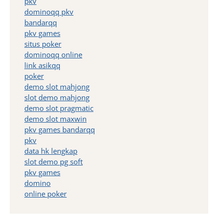
pkv
dominoqq pkv
bandarqq
pkv games
situs poker
dominoqq online
link asikqq
poker
demo slot mahjong
slot demo mahjong
demo slot pragmatic
demo slot maxwin
pkv games bandarqq
pkv
data hk lengkap
slot demo pg soft
pkv games
domino
online poker