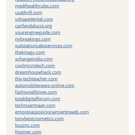
medihealthrules.com
usathrill.com
vshapedental.com
canfandalucia.org
yourengineguide.com
nybreakings.com
outstationcabsservices.com
thekrtagy.com
xchangeindia.com
coolmicrotech.com
dreamhousehack.com
the-techteacher.com
automobilenews-online.com
fashionalltimes.com
totaldigitalforum.com
technoarmaan.com
empresasposicionamientoweb.com
tonybestcosmetics.com
buzznc.com
fxjoiner.com