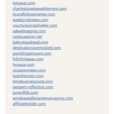
totowaz.com
charlestonwipesettlement.com
brandfollowmarket.com
weeklyjobnews.com
countyanimalshelter.com
adwebtagging.com
ranksuperior.net
babystepahead.com
destinationoverlooked.com
gamblingamount.com
hillclimbwax.com
hnopse.com
occasionnews.com
lustofmoney.com
timebusinesszone.com
peppers-reflection.com
tuneoflife.com
windowwellmaintenancepros.com
affiliateholder.com