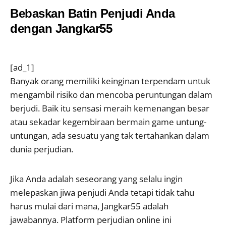
Bebaskan Batin Penjudi Anda
dengan Jangkar55
[ad_1]
Banyak orang memiliki keinginan terpendam untuk
mengambil risiko dan mencoba peruntungan dalam
berjudi. Baik itu sensasi meraih kemenangan besar
atau sekadar kegembiraan bermain game untung-
untungan, ada sesuatu yang tak tertahankan dalam
dunia perjudian.
Jika Anda adalah seseorang yang selalu ingin
melepaskan jiwa penjudi Anda tetapi tidak tahu
harus mulai dari mana, Jangkar55 adalah
jawabannya. Platform perjudian online ini