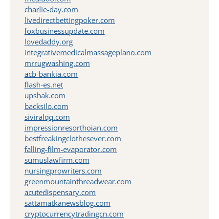
charlie-day.com
livedirectbettingpoker.com
foxbusinessupdate.com
lovedaddy.org
integrativemedicalmassageplano.com
mrrugwashing.com
acb-bankia.com
flash-es.net
upshak.com
backsilo.com
siviralqq.com
impressionresorthoian.com
bestfreakingclothesever.com
falling-film-evaporator.com
sumuslawfirm.com
nursingprowriters.com
greenmountainthreadwear.com
acutedispensary.com
sattamatkanewsblog.com
cryptocurrencytradingcn.com