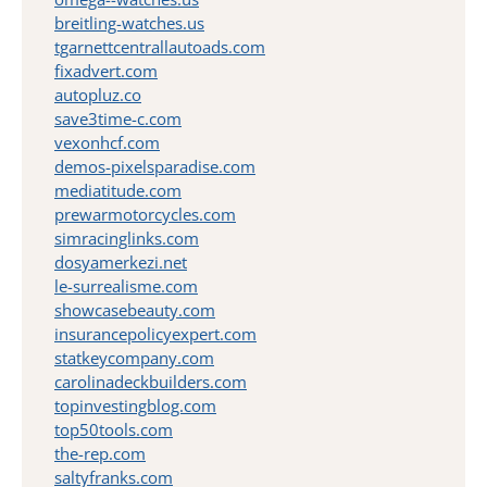
breitling-watches.us
tgarnettcentrallautoads.com
fixadvert.com
autopluz.co
save3time-c.com
vexonhcf.com
demos-pixelsparadise.com
mediatitude.com
prewarmotorcycles.com
simracinglinks.com
dosyamerkezi.net
le-surrealisme.com
showcasebeauty.com
insurancepolicyexpert.com
statkeycompany.com
carolinadeckbuilders.com
topinvestingblog.com
top50tools.com
the-rep.com
saltyfranks.com