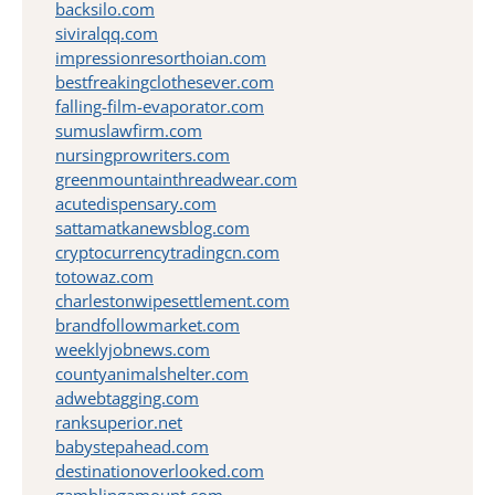
backsilo.com
siviralqq.com
impressionresorthoian.com
bestfreakingclothesever.com
falling-film-evaporator.com
sumuslawfirm.com
nursingprowriters.com
greenmountainthreadwear.com
acutedispensary.com
sattamatkanewsblog.com
cryptocurrencytradingcn.com
totowaz.com
charlestonwipesettlement.com
brandfollowmarket.com
weeklyjobnews.com
countyanimalshelter.com
adwebtagging.com
ranksuperior.net
babystepahead.com
destinationoverlooked.com