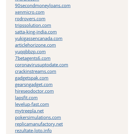
90secondmoneyloans.com
xenmicro.com
rodrovers.com
tripssolution.com
satta-king-india.com
yukigassencanada.com
articlehorizone.com
yuqqbbzp.com
7betagents6.com
coronavirusuptodate.com
crackinstreams.com
gadgetspak.com
gearsngadget.com
hireseodoctor.com
lapsfit.com
levelup-fast.com
mytreepla.net
pokersimulations.com
replicamanufactory.net
rezultate-loto.info