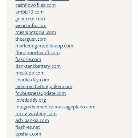
cashflowxfiles.com
kmbb10.com
getxtrem.com
weactinfo.com
meshingsocial.com
thearguer.com
marketing-mobile-app.com
floralpunchcraft.com
fiasone.com
danktankbattery.com
mealudo.com
charlie-day.com
livedirectbettingpoker.com
foxbusinessupdate.com
lovedaddy.org
integrativemedicalmassageplano.com
mrrugwashing.com
acb-bankia.com
flash-es.net
upshak.com