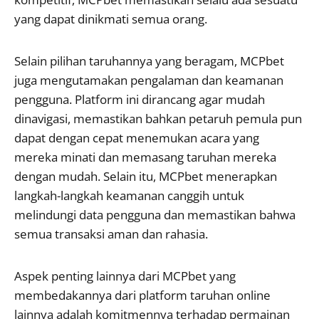
yang dapat dinikmati semua orang.
Selain pilihan taruhannya yang beragam, MCPbet
juga mengutamakan pengalaman dan keamanan
pengguna. Platform ini dirancang agar mudah
dinavigasi, memastikan bahkan petaruh pemula pun
dapat dengan cepat menemukan acara yang
mereka minati dan memasang taruhan mereka
dengan mudah. Selain itu, MCPbet menerapkan
langkah-langkah keamanan canggih untuk
melindungi data pengguna dan memastikan bahwa
semua transaksi aman dan rahasia.
Aspek penting lainnya dari MCPbet yang
membedakannya dari platform taruhan online
lainnya adalah komitmennya terhadap permainan