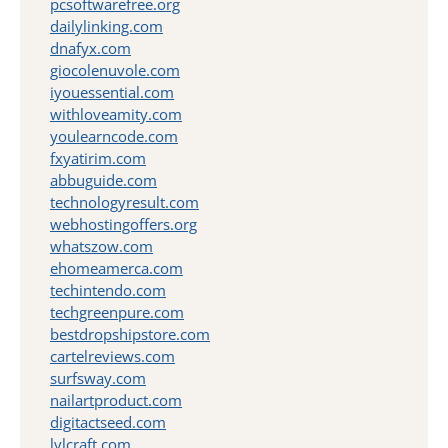
pcsoftwarefree.org
dailylinking.com
dnafyx.com
giocolenuvole.com
iyouessential.com
withloveamity.com
youlearncode.com
fxyatirim.com
abbuguide.com
technologyresult.com
webhostingoffers.org
whatszow.com
ehomeamerca.com
techintendo.com
techgreenpure.com
bestdropshipstore.com
cartelreviews.com
surfsway.com
nailartproduct.com
digitactseed.com
lvlcraft.com