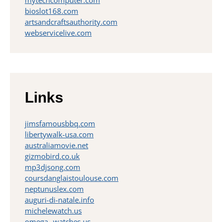
mytechcomputer.com
bioslot168.com
artsandcraftsauthority.com
webservicelive.com
Links
jimsfamousbbq.com
libertywalk-usa.com
australiamovie.net
gizmobird.co.uk
mp3djsong.com
coursdanglaistoulouse.com
neptunuslex.com
auguri-di-natale.info
michelewatch.us
omega--watches.us