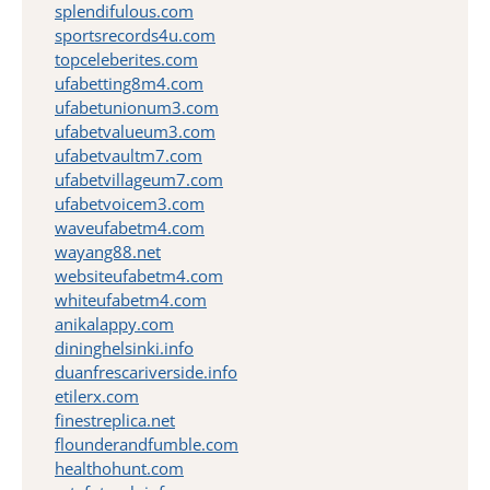
splendifulous.com
sportsrecords4u.com
topceleberites.com
ufabetting8m4.com
ufabetunionum3.com
ufabetvalueum3.com
ufabetvaultm7.com
ufabetvillageum7.com
ufabetvoicem3.com
waveufabetm4.com
wayang88.net
websiteufabetm4.com
whiteufabetm4.com
anikalappy.com
dininghelsinki.info
duanfrescariverside.info
etilerx.com
finestreplica.net
flounderandfumble.com
healthohunt.com