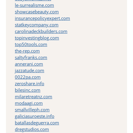
le-surrealisme.com
showcasebeauty.com
insurancepolicyexpert.com
statkeycompany.com
carolinadeckbuilders.com
topinvestingblog.com
top50tools.com
the-rep.com
saltyfranks.com
annerani.com
jazzatude.com
0022pa.com
zeroshare.info
bilesinc.com
milaretreatnz.com
modaagi.com
smallvilleph.com
galiciasuroeste.info
batallasdeguerra.com
dregstudios.com