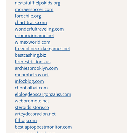
neatstuffhelpskids.org
moraessoccer.com
forochile.org
chart-track.com
wonderfultraveling.com
promocioname.net
wimaxworld.com
freeonlinecricketgames.net
bestcashing.biz
firerestrictions.us
archiesbrooklyn.com
muambeiros.net
infozblog.com
chonbaihat.com
elblogdeoscargonzalez.com
webpromote.net
steroids-store.co
arteydecoracion.net
fithog.com
bestlaptopbestmonitor.com