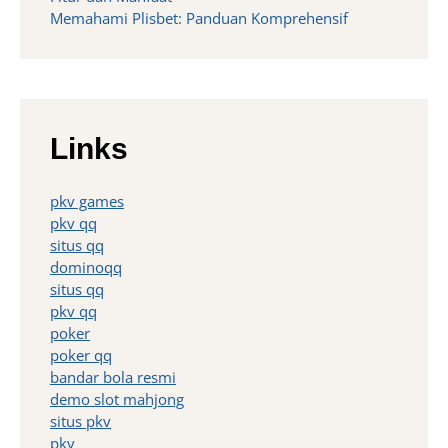
Memahami Plisbet: Panduan Komprehensif
Links
pkv games
pkv qq
situs qq
dominoqq
situs qq
pkv qq
poker
poker qq
bandar bola resmi
demo slot mahjong
situs pkv
pkv