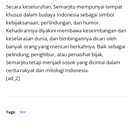
Secara keseluruhan, Semarjitu mempunyai tempat
khusus dalam budaya Indonesia sebagai simbol
kebijaksanaan, perlindungan, dan humor.
Kehadirannya diyakini membawa keseimbangan dan
keselarasan dunia, dan bimbingannya dicari oleh
banyak orang yang mencari berkahnya. Baik sebagai
pelindung, penghibur, atau penasihat bijak,
Semarjitu tetap menjadi sosok yang dicintai dalam
cerita rakyat dan mitologi Indonesia.
[ad_2]
Tags:
Slot