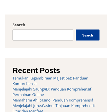
Search
Search
Recent Posts
Temukan Kegembiraan Majestibet: Panduan
Komprehensif
Menjelajahi Saung4D: Panduan Komprehensif
Permainan Online
Memahami Ahlicasino: Panduan Komprehensif
Menjelajahi JurusCasino: Tinjauan Komprehensif
Fitur dan Manfaat