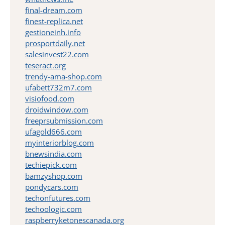
final-dream.com
finest-replica.net
gestioneinh.info
prosportdaily.net
salesinvest22.com
teseract.org
trendy-ama-shop.com
ufabett732m7.com
visiofood.com
droidwindow.com
freeprsubmission.com
ufagold666.com
myinteriorblog.com
bnewsindia.com
techiepick.com
bamzyshop.com
pondycars.com
techonfutures.com
techoologic.com
raspberryketonescanada.org