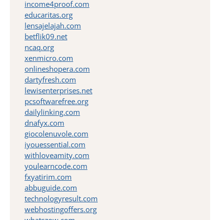
income4proof.com
educaritas.org
lensajelajah.com
betflik09.net
ncaq.org
xenmicro.com
onlineshopera.com
dartyfresh.com
lewisenterprises.net
pcsoftwarefree.org
dailylinking.com
dnafyx.com
giocolenuvole.com
iyouessential.com
withloveamity.com
youlearncode.com
fxyatirim.com
abbuguide.com
technologyresult.com
webhostingoffers.org